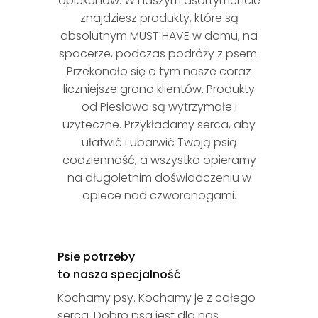
opiekunów. W naszym asortymencie
znajdziesz produkty, które są
absolutnym MUST HAVE w domu, na
spacerze, podczas podróży z psem.
Przekonało się o tym nasze coraz
liczniejsze grono klientów. Produkty
od Piesława są wytrzymałe i
użyteczne. Przykładamy serca, aby
ułatwić i ubarwić Twoją psią
codzienność, a wszystko opieramy
na długoletnim doświadczeniu w
opiece nad czworonogami.
Psie potrzeby
to nasza specjalność
Kochamy psy. Kochamy je z całego
serca. Dobro psa jest dla nas