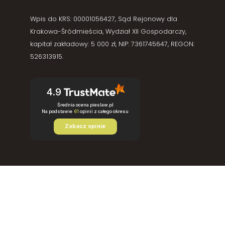
Wpis do KRS: 00001056427, Sąd Rejonowy dla
Krakowa-Śródmieścia, Wydział XII Gospodarczy,
kapitał zakładowy: 5 000 zł, NIP: 7361745647, REGON:
526313915.
4.9
Średnia ocena pieslaw.pl
Na podstawie
61
opinii
z całego okresu
Zobacz opinie