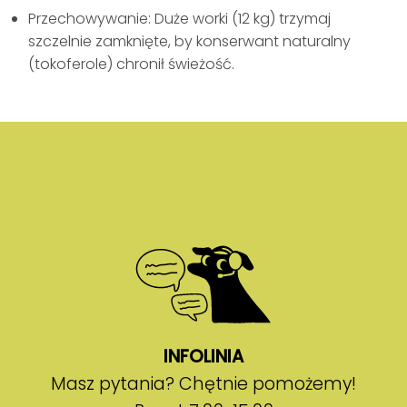
Przechowywanie: Duże worki (12 kg) trzymaj
szczelnie zamknięte, by konserwant naturalny
(tokoferole) chronił świeżość.
INFOLINIA
Masz pytania? Chętnie pomożemy!