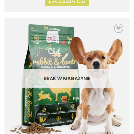
DOWIEDZ SIĘ WIĘCEJ
Dodaj
do
listy
życzeń
BRAK W MAGAZYNIE