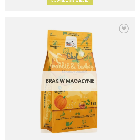
DOWIEDZ SIĘ WIĘCEJ
Dodaj
do
listy
życzeń
BRAK W MAGAZYNIE