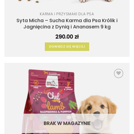
KARMA I PRZYSMAKI DLA PSA
Syta Micha – Sucha Karma dla Psa Królik i
Jagnięcina z Dynią i Ananasem 9 kg
290.00
zł
DOWIEDZ SIĘ WIĘCEJ
Dodaj
do
listy
życzeń
BRAK W MAGAZYNIE