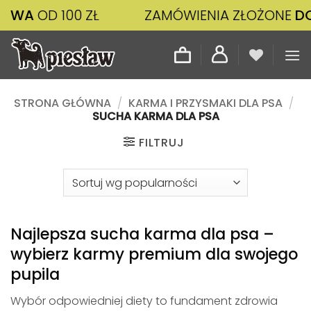
Przewiń
00 ZŁ
ZAMÓWIENIA ZŁOŻONE
DO 14:00
WY
do
zawartości
STRONA GŁÓWNA
/
KARMA I PRZYSMAKI DLA PSA
/
SUCHA KARMA DLA PSA
FILTRUJ
Najlepsza sucha karma dla psa –
wybierz karmy premium dla swojego
pupila
Wybór odpowiedniej diety to fundament zdrowia