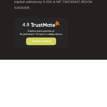
kapitał zakładowy: 5 000 zł, NIP: 7361745647, REGON:
526313915.
4.9
Średnia ocena pieslaw.pl
Na podstawie
100
opinii
z całego okresu
Zobacz opinie