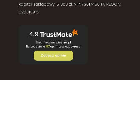
kapitał zakładowy: 5 000 zł, NIP: 7361745647, REGON:
526313915.
4.9
Średnia ocena pieslaw.pl
Na podstawie
57
opinii
z całego okresu
Zobacz opinie