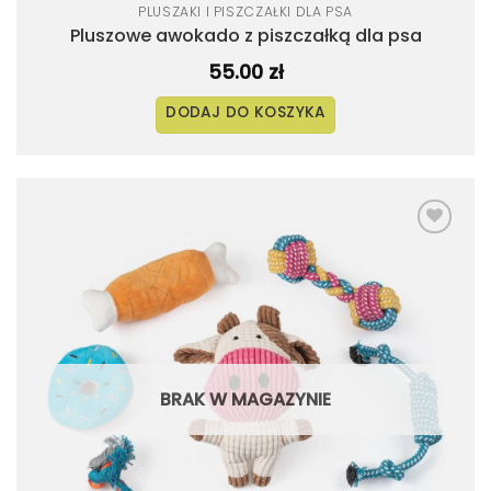
PLUSZAKI I PISZCZAŁKI DLA PSA
Pluszowe awokado z piszczałką dla psa
55.00
zł
DODAJ DO KOSZYKA
Dodaj
do
listy
życzeń
BRAK W MAGAZYNIE