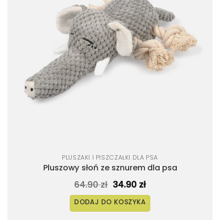
PLUSZAKI I PISZCZAŁKI DLA PSA
Pluszowy słoń ze sznurem dla psa
Pierwotna
Aktualna
64.90
zł
34.90
zł
cena
cena
wynosiła:
wynosi:
DODAJ DO KOSZYKA
64.90 zł.
34.90 zł.