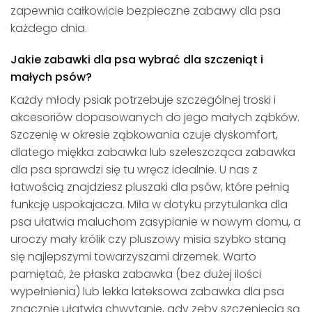
zapewnia całkowicie bezpieczne zabawy dla psa
każdego dnia.
Jakie zabawki dla psa wybrać dla szczeniąt i
małych psów?
Każdy młody psiak potrzebuje szczególnej troski i
akcesoriów dopasowanych do jego małych ząbków.
Szczenię w okresie ząbkowania czuje dyskomfort,
dlatego miękka zabawka lub szeleszcząca zabawka
dla psa sprawdzi się tu wręcz idealnie. U nas z
łatwością znajdziesz pluszaki dla psów, które pełnią
funkcję uspokajacza. Miła w dotyku przytulanka dla
psa ułatwia maluchom zasypianie w nowym domu, a
uroczy mały królik czy pluszowy misia szybko staną
się najlepszymi towarzyszami drzemek. Warto
pamiętać, że płaska zabawka (bez dużej ilości
wypełnienia) lub lekka lateksowa zabawka dla psa
znacznie ułatwia chwytanie, gdy zęby szczenięcia są