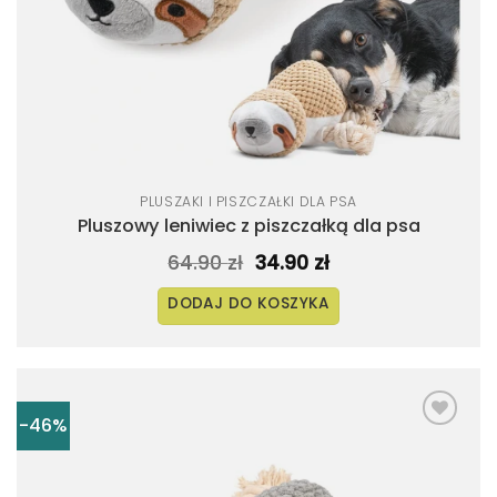
PLUSZAKI I PISZCZAŁKI DLA PSA
Pluszowy leniwiec z piszczałką dla psa
Pierwotna
Aktualna
64.90
zł
34.90
zł
cena
cena
wynosiła:
wynosi:
DODAJ DO KOSZYKA
64.90 zł.
34.90 zł.
-46%
Dodaj
do
listy
życzeń