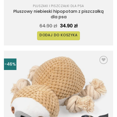
PLUSZAKI I PISZCZAŁKI DLA PSA
Pluszowy niebieski hipopotam z piszczałką
dla psa
Pierwotna
Aktualna
64.90
zł
34.90
zł
cena
cena
wynosiła:
wynosi:
DODAJ DO KOSZYKA
64.90 zł.
34.90 zł.
-46%
Dodaj
do
listy
życzeń