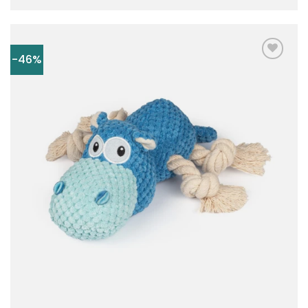
-46%
Dodaj
do
listy
życzeń