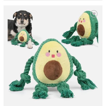
Dodaj
do
listy
życzeń