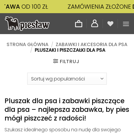
Przewiń
D 100 ZŁ
ZAMÓWIENIA ZŁOŻONE
DO 14:00
do
zawartości
STRONA GŁÓWNA
/
ZABAWKI I AKCESORIA DLA PSA
/
PLUSZAKI I PISZCZAŁKI DLA PSA
FILTRUJ
Pluszak dla psa i zabawki piszczące
dla psa – najlepsza zabawka, by pies
mógł piszczeć z radości!
Szukasz idealnego sposobu na nudę dla swojego