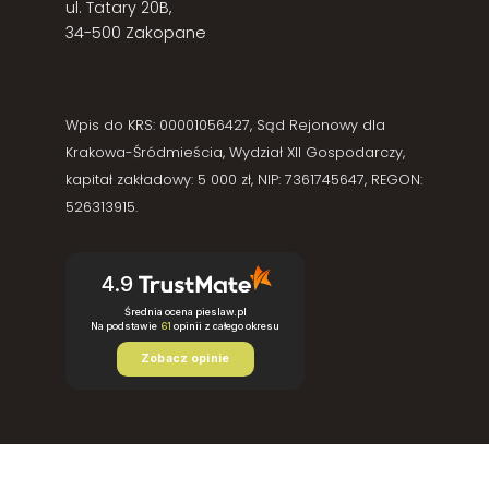
ul. Tatary 20B,
34-500 Zakopane
Wpis do KRS: 00001056427, Sąd Rejonowy dla
Krakowa-Śródmieścia, Wydział XII Gospodarczy,
kapitał zakładowy: 5 000 zł, NIP: 7361745647, REGON:
526313915.
4.9
Średnia ocena pieslaw.pl
Na podstawie
61
opinii
z całego okresu
Zobacz opinie