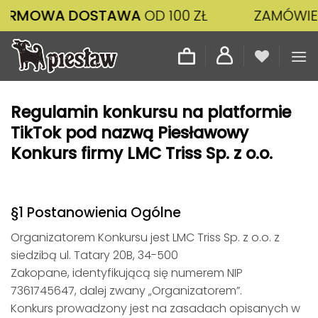
Przewiń
A DOSTAWA
OD 100 ZŁ
ZAMÓWIENIA ZŁ
do
zawartości
Regulamin konkursu na platformie
TikTok pod nazwą Piesławowy
Konkurs firmy LMC Triss Sp. z o.o.
§1 Postanowienia Ogólne
Organizatorem Konkursu jest LMC Triss Sp. z o.o. z
siedzibą ul. Tatary 20B, 34-500
Zakopane, identyfikującą się numerem NIP
7361745647, dalej zwany „Organizatorem”.
Konkurs prowadzony jest na zasadach opisanych w