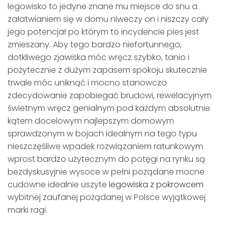
legowisko to jedyne znane mu miejsce do snu a
załatwianiem się w domu niweczy on i niszczy cały
jego potencjał po którym to incydencie pies jest
zmieszany. Aby tego bardzo niefortunnego,
dotkliwego zjawiska móc wręcz szybko, tanio i
pożytecznie z dużym zapasem spokoju skutecznie
trwale móc uniknąć i mocno stanowczo
zdecydowanie zapobiegać brudowi, rewelacyjnym
świetnym wręcz genialnym pod każdym absolutnie
kątem docelowym najlepszym domowym
sprawdzonym w bojach idealnym na tego typu
nieszczęśliwe wpadek rozwiązaniem ratunkowym
wprost bardzo użytecznym do potęgi na rynku są
bezdyskusyjnie wysoce w pełni pożądane mocne
cudowne idealnie uszyte
legowiska z pokrowcem
wybitnej zaufanej pożądanej w Polsce wyjątkowej
marki ragi.