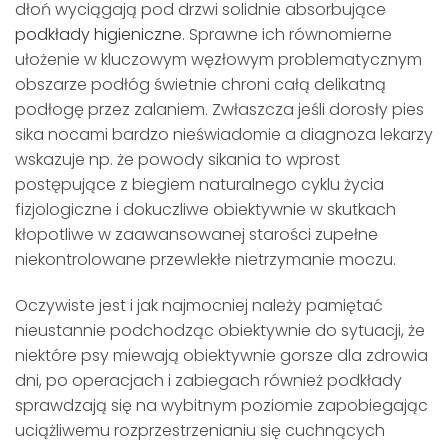
dłoń wyciągają pod drzwi solidnie absorbujące
podkłady higieniczne
. Sprawne ich równomierne
ułożenie w kluczowym węzłowym problematycznym
obszarze podłóg świetnie chroni całą delikatną
podłogę przez zalaniem. Zwłaszcza jeśli dorosły pies
sika nocami bardzo nieświadomie a diagnoza lekarzy
wskazuje np. że powody sikania to wprost
postępujące z biegiem naturalnego cyklu życia
fizjologiczne i dokuczliwe obiektywnie w skutkach
kłopotliwe w zaawansowanej starości zupełne
niekontrolowane przewlekłe nietrzymanie moczu.
Oczywiste jest i jak najmocniej należy pamiętać
nieustannie podchodząc obiektywnie do sytuacji, że
niektóre psy miewają obiektywnie gorsze dla zdrowia
dni, po operacjach i zabiegach również podkłady
sprawdzają się na wybitnym poziomie zapobiegając
uciążliwemu rozprzestrzenianiu się cuchnących