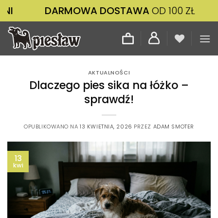
Przewiń
DARMOWA DOSTAWA
OD 100 ZŁ
ZAMÓWI
do
zawartości
AKTUALNOŚCI
Dlaczego pies sika na łóżko –
sprawdź!
OPUBLIKOWANO NA
13 KWIETNIA, 2026
PRZEZ
ADAM SMOTER
13
kwi