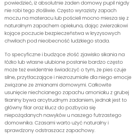
powiedzieć, iż absolutnie żaden domowy pupil nigdy
nie robi tego złośliwie. Często wyrazisty zapach
moczu na materacu lub pościeli mocno miesza się z
naturalnym zapachem opiekuna, dając zwierzakowi
kojące poczucie bezpieczeństwa w kryzysowych
chwilach pod nieobecność ludzkiego stada.
To specyficzne i budzące złość zjawisko sikania na
łóżko lub własne ulubione posłanie bardzo często
może też ewidentnie świadczyć o tym, że pies czuje
silne, przytłaczające i niezrozumiałe dla niego emocje
związane ze zmianami domowymi. Całkowite
usunięcie niechcianego zapachu amoniaku z grubej
tkaniny bywa arcytrudnym zadaniem, jednak jest to
główny filar oraz klucz do pozbycia się
niepożądanych nawyków u naszego futrzastego
domownika. Czasami warto użyć naturalny i
sprawdzony odstraszacz zapachowy.