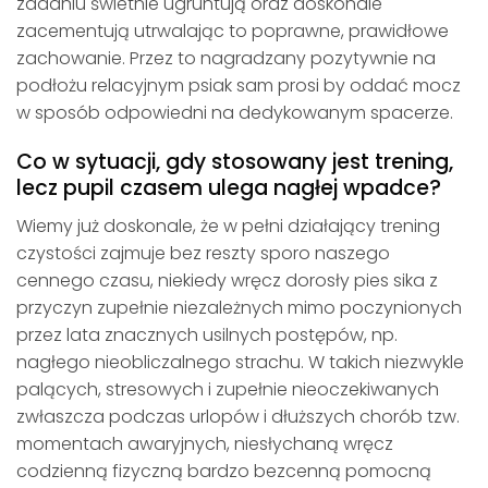
zadaniu świetnie ugruntują oraz doskonale
zacementują utrwalając to poprawne, prawidłowe
zachowanie. Przez to nagradzany pozytywnie na
podłożu relacyjnym psiak sam prosi by oddać mocz
w sposób odpowiedni na dedykowanym spacerze.
Co w sytuacji, gdy stosowany jest trening,
lecz pupil czasem ulega nagłej wpadce?
Wiemy już doskonale, że w pełni działający trening
czystości zajmuje bez reszty sporo naszego
cennego czasu, niekiedy wręcz dorosły pies sika z
przyczyn zupełnie niezależnych mimo poczynionych
przez lata znacznych usilnych postępów, np.
nagłego nieobliczalnego strachu. W takich niezwykle
palących, stresowych i zupełnie nieoczekiwanych
zwłaszcza podczas urlopów i dłuższych chorób tzw.
momentach awaryjnych, niesłychaną wręcz
codzienną fizyczną bardzo bezcenną pomocną