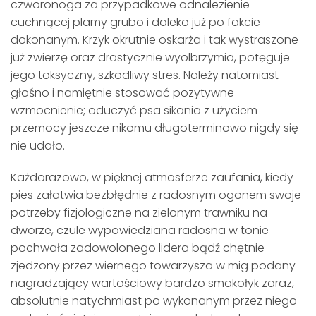
czworonoga za przypadkowe odnalezienie
cuchnącej plamy grubo i daleko już po fakcie
dokonanym. Krzyk okrutnie oskarża i tak wystraszone
już zwierzę oraz drastycznie wyolbrzymia, potęguje
jego toksyczny, szkodliwy stres. Należy natomiast
głośno i namiętnie stosować pozytywne
wzmocnienie; oduczyć psa sikania z użyciem
przemocy jeszcze nikomu długoterminowo nigdy się
nie udało.
Każdorazowo, w pięknej atmosferze zaufania, kiedy
pies załatwia bezbłędnie z radosnym ogonem swoje
potrzeby fizjologiczne na zielonym trawniku na
dworze, czule wypowiedziana radosna w tonie
pochwała zadowolonego lidera bądź chętnie
zjedzony przez wiernego towarzysza w mig podany
nagradzający wartościowy bardzo smakołyk zaraz,
absolutnie natychmiast po wykonanym przez niego