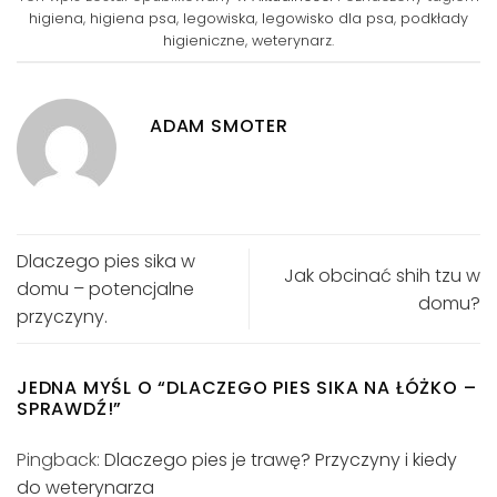
higiena
,
higiena psa
,
legowiska
,
legowisko dla psa
,
podkłady
higieniczne
,
weterynarz
.
ADAM SMOTER
Dlaczego pies sika w
Jak obcinać shih tzu w
domu – potencjalne
domu?
przyczyny.
JEDNA MYŚL O “
DLACZEGO PIES SIKA NA ŁÓŻKO –
SPRAWDŹ!
”
Pingback:
Dlaczego pies je trawę? Przyczyny i kiedy
do weterynarza