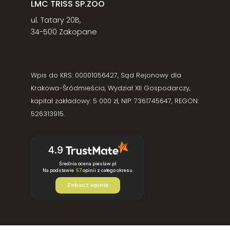
LMC TRISS SP.ZOO
ul. Tatary 20B,
34-500 Zakopane
Wpis do KRS: 00001056427, Sąd Rejonowy dla
Krakowa-Śródmieścia, Wydział XII Gospodarczy,
kapitał zakładowy: 5 000 zł, NIP: 7361745647, REGON:
526313915.
4.9
Średnia ocena pieslaw.pl
Na podstawie
57
opinii
z całego okresu
Zobacz opinie