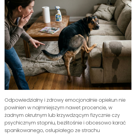
Odpowiedzialny i zdrowy emocjonalnie opiekun nie
powinien w najmniejszym nawet procencie, w
żadnym okrutnym lub krzywdzącym fizycznie czy
psychicznym stopniu, bezlitośnie i obcesowo karać
spanikowanego, osłupiałego ze strachu