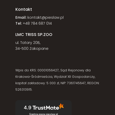
Kontakt
Email:
kontakt@pieslaw.pl
Tel:
+48 784 687 014
LMC TRISS SP.ZOO
ul. Tatary 20B,
34-500 Zakopane
Wpis do KRS: 00001056427, Sąd Rejonowy dla
Krakowa-Śródmieścia, Wydział XII Gospodarczy,
kapitał zakładowy: 5 000 zł, NIP: 7361745647, REGON:
526313915.
4.9
Średnia ocena pieslaw.pl