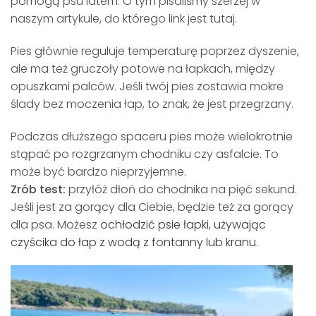
pomogą psu latem. O tym pisaliśmy szerzej w
naszym artykule, do którego link jest tutaj.
Pies głównie reguluje temperaturę poprzez dyszenie,
ale ma też gruczoły potowe na łapkach, między
opuszkami palców. Jeśli twój pies zostawia mokre
ślady bez moczenia łap, to znak, że jest przegrzany.
Podczas dłuższego spaceru pies może wielokrotnie
stąpać po rozgrzanym chodniku czy asfalcie. To
może być bardzo nieprzyjemne.
Zrób test:
przyłóż dłoń do chodnika na pięć sekund.
Jeśli jest za gorący dla Ciebie, będzie też za gorący
dla psa. Możesz
ochłodzić psie łapki, używając
czyścika do łap z wodą z fontanny lub kranu
.