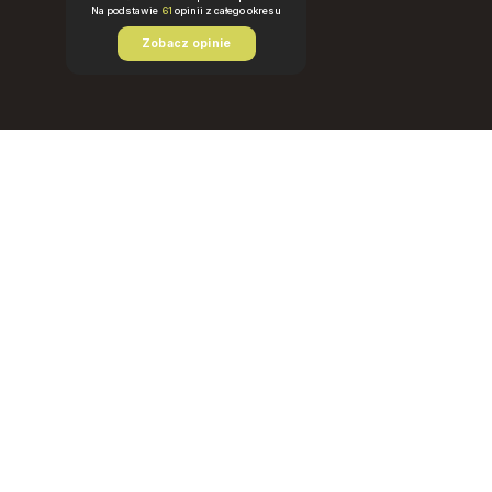
Na podstawie
61
opinii
z całego okresu
Zobacz opinie