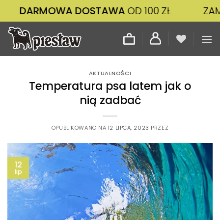
Przewiń
MOWA DOSTAWA
OD 100 ZŁ
ZAMÓWIENIA
do
zawartości
AKTUALNOŚCI
Temperatura psa latem jak o
nią zadbać
OPUBLIKOWANO NA
12 LIPCA, 2023
PRZEZ
12
lip