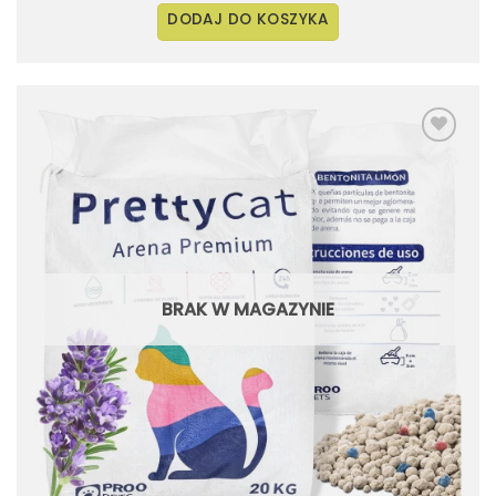
DODAJ DO KOSZYKA
Dodaj
do
listy
życzeń
BRAK W MAGAZYNIE