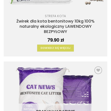
STREFA KOTA
Żwirek dla kota bentonitowy 10kg 100%
naturalny ekologiczny LAWENDOWY
BEZPYŁOWY
79.90
zł
DOWIEDZ SIĘ WIĘCEJ
Dodaj
do
listy
życzeń