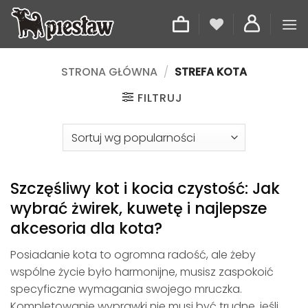
Przewiń
do
zawartości
STRONA GŁÓWNA
/
STREFA KOTA
FILTRUJ
Szczęśliwy kot i kocia czystość: Jak
wybrać żwirek, kuwetę i najlepsze
akcesoria dla kota?
Posiadanie kota to ogromna radość, ale żeby
wspólne życie było harmonijne, musisz zaspokoić
specyficzne wymagania swojego mruczka.
Kompletowanie wyprawki nie musi być trudne, jeśli