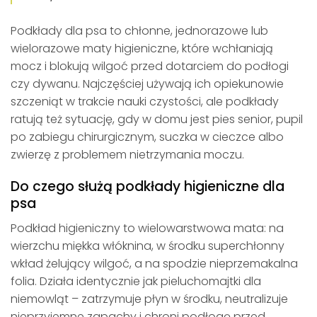
Podkłady dla psa to chłonne, jednorazowe lub
wielorazowe maty higieniczne, które wchłaniają
mocz i blokują wilgoć przed dotarciem do podłogi
czy dywanu. Najczęściej używają ich opiekunowie
szczeniąt w trakcie nauki czystości, ale podkłady
ratują też sytuację, gdy w domu jest pies senior, pupil
po zabiegu chirurgicznym, suczka w cieczce albo
zwierzę z problemem nietrzymania moczu.
Do czego służą podkłady higieniczne dla
psa
Podkład higieniczny to wielowarstwowa mata: na
wierzchu miękka włóknina, w środku superchłonny
wkład żelujący wilgoć, a na spodzie nieprzemakalna
folia. Działa identycznie jak pieluchomajtki dla
niemowląt – zatrzymuje płyn w środku, neutralizuje
nieprzyjemne zapachy i chroni podłogę przed