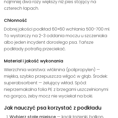
najmniej dwa razy większy niż pies stojący na
czterech łapach.
Chłonność
Dobrej jakości podkład 60×60 wchłania 500-700 ml.
To wystarczy na 2-3 oddania moczu u szczeniaka
albo jeden incydent dorosłego psa. Tańsze
podkłady potrafią przeciekać.
Materiał i jakość wykonania
Wierzchnia warstwa: włóknina (polipropylen) —
miękka, szybko przepuszcza wilgoć w głąb. Środek:
superabsorbent — żelujący wkład. Spód:
nieprzemakalna folia PE z brzegami uszczelnionymi
na gorąco, żeby mocz nie wyciekał na boki.
Jak nauczyć psa korzystać z podkładu
Wybierz stałe miejsce
— kącik łazienki, balkon,