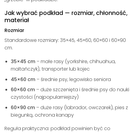
Jak wybrać podkład — rozmiar, chłonność,
materiał
Rozmiar
Standardowe rozmiary: 35×45, 45×60, 60×60 i 60×90
cm.
35×45 cm
– małe rasy (yorkshire, chihuahua,
maltańczyk), transporter lub kojec
45×60 cm
– średnie psy, legowisko seniora
60×60 cm
– duże szczenięta i średnie psy do nauki
czystości (najpopularniejszy)
60×90 cm
– duże rasy (labrador, owczarek), pies z
biegunką, ochrona kanapy
Reguła praktyczna: podkład powinien być co