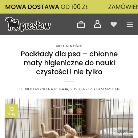
Przewiń
DOSTAWA
OD 100 ZŁ
ZAMÓWIENIA ZŁOŻO
do
zawartości
AKTUALNOŚCI
Podkłady dla psa – chłonne
maty higieniczne do nauki
czystości i nie tylko
OPUBLIKOWANO NA
13 MAJA, 2026
PRZEZ
ADAM SMOTER
13
maj