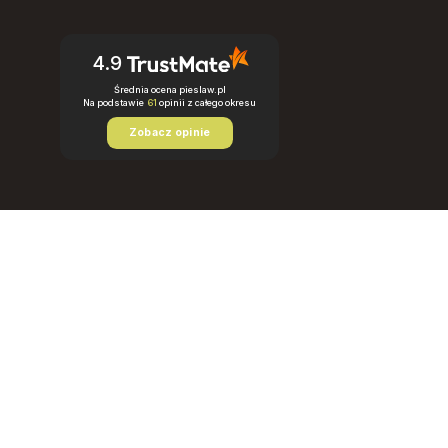
4.9
Średnia ocena pieslaw.pl
Na podstawie
61
opinii
z całego okresu
Zobacz opinie