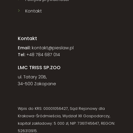
Kontakt
Kontakt
Email:
kontakt@pieslaw.pl
Tel:
+48 784 687 014
LMC TRISS SP.ZOO
ul. Tatary 20B,
34-500 Zakopane
Wpis do KRS: 00001056427, Sąd Rejonowy dla
Krakowa-Śródmieścia, Wydział XII Gospodarczy,
kapitał zakładowy: 5 000 zł, NIP: 7361745647, REGON:
526313915.