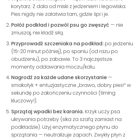
korytarz. Z dala od miski z jedzeniem i legowiska.
Pies nigdy nie załatwia tam, gdzie śpi i je.
Połóż podkład i pozwól psu go zwęszyć
— nie
zmuszaj, nie kładź siłą.
Przyprowadź szczeniaka na podkład:
po jedzeniu
(15-20 minut później), po spaniu (od razu po
obudzeniu), po zabawie. To 3 najczęstsze
momenty oddawania moczu/kału.
Nagrodź za każde udane skorzystanie
—
smakołyk + entuzjastyczne „brawo, dobry pies!” w
sekundę po zakończeniu czynności (timing
kluczowy!).
Sprzątaj wpadki bez karania.
Krzyk uczy psa
ukrywania potrzeby (sika za szafą zamiast na
podkładzie). Użyj enzymatycznego płynu do
sprzątania — neutralizuje zapach. Zwykły płyn z