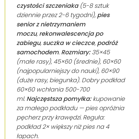
czystości szczeniaka
(5-8 sztuk
dziennie przez 2-6 tygodni),
pies
senior z nietrzymaniem
moczu
,
rekonwalescencja po
zabiegu
,
suczka w cieczce
,
podróż
samochodem
.
Rozmiary:
35×45
(małe rasy), 45×60 (średnie), 60×60
(najpopularniejszy do nauki), 60×90
(duże rasy, biegunka). Dobry podkład
60×60 wchłania 500-700
ml.
Najczęstsza pomyłka:
kupowanie
za małego podkładu — pies opróżnia
pęcherz przy krawędzi. Reguła:
podkład 2× większy niż pies na 4
łapach.