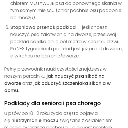
chlorem MOTYWUJE psa do ponownego sikania w
tym samym miejscu (chlor pachnie psu podobnie
do moczu).
Stopniowo przenoś podkład
— jeśli chcesz
nauczyć psa załatwiania na dworze, przesuwaj
podkład co kilka dni o pół metra w kierunku drzwi.
Po 2-3 tygodniach podkład jest już przed drzwiami,
a w końcu na balkonie/dworze.
Pełny przewodnik nauki czystości znajdziesz w
naszym poradniku
jak nauczyć psa sikać na
dworze
oraz
jak oduczyć szczeniaka sikania w
domu
.
Podkłady dla seniora i psa chorego
U psów po 10-12 roku życia często pojawia
się
nietrzymanie moczu
związane z osłabieniem
mięśnia zwieracza pęcherza. To nie jest problem