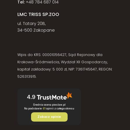
Tel:
+48 784 687 014
LMC TRISS SP.ZOO
ul. Tatary 20B,
34-500 Zakopane
Wpis do KRS: 00001056427, Sąd Rejonowy dla
Krakowa-Śródmieścia, Wydział XII Gospodarczy,
kapitał zakładowy: 5 000 zł, NIP: 7361745647, REGON:
526313915.
4.9
Średnia ocena pieslaw.pl
Na podstawie
61
opinii
z całego okresu
Zobacz opinie