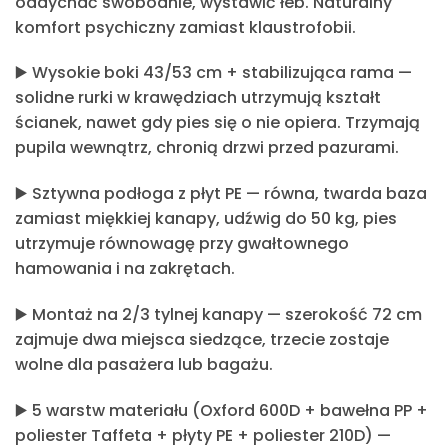
oddychać swobodnie, wystawić łeb. Naturalny
komfort psychiczny zamiast klaustrofobii.
▶️
Wysokie boki 43/53 cm + stabilizująca rama
—
solidne rurki w krawędziach utrzymują kształt
ścianek, nawet gdy pies się o nie opiera. Trzymają
pupila wewnątrz, chronią drzwi przed pazurami.
▶️
Sztywna podłoga z płyt PE
— równa, twarda baza
zamiast miękkiej kanapy, udźwig do 50 kg, pies
utrzymuje równowagę przy gwałtownego
hamowania i na zakrętach.
▶️
Montaż na 2/3 tylnej kanapy
— szerokość 72 cm
zajmuje dwa miejsca siedzące, trzecie zostaje
wolne dla pasażera lub bagażu.
▶️
5 warstw materiału (Oxford 600D + bawełna PP +
poliester Taffeta + płyty PE + poliester 210D)
—