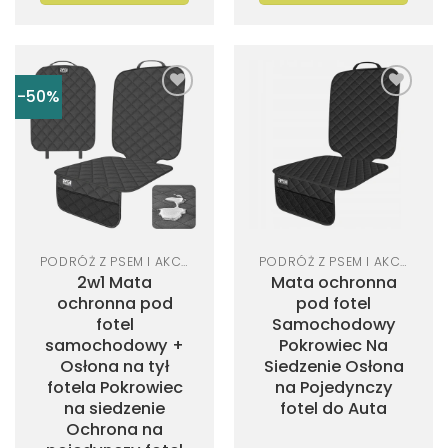
-50%
Dodaj
Dodaj
do
do
listy
listy
życzeń
życzeń
PODRÓŻ Z PSEM I AKCESORIA SAMOCHODOWE
PODRÓŻ Z PSEM I AKCESORIA SAMOCHODOWE
2w1 Mata
Mata ochronna
ochronna pod
pod fotel
fotel
Samochodowy
samochodowy +
Pokrowiec Na
Osłona na tył
Siedzenie Osłona
fotela Pokrowiec
na Pojedynczy
na siedzenie
fotel do Auta
Ochrona na