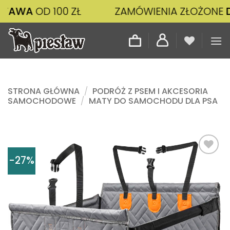
Przewiń
 100 ZŁ
ZAMÓWIENIA ZŁOŻONE
DO 14:00
do
zawartości
STRONA GŁÓWNA
/
PODRÓŻ Z PSEM I AKCESORIA
SAMOCHODOWE
/
MATY DO SAMOCHODU DLA PSA
-27%
Dodaj
do
listy
życzeń