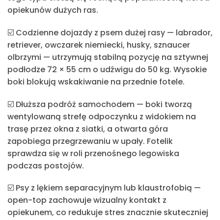
opiekunów dużych ras.
☑️
Codzienne dojazdy z psem dużej rasy
— labrador,
retriever, owczarek niemiecki, husky, sznaucer
olbrzymi — utrzymują stabilną pozycję na sztywnej
podłodze 72 × 55 cm o udźwigu do 50 kg. Wysokie
boki blokują wskakiwanie na przednie fotele.
☑️
Dłuższa podróż samochodem
— boki tworzą
wentylowaną strefę odpoczynku z widokiem na
trasę przez okna z siatki, a otwarta góra
zapobiega przegrzewaniu w upały. Fotelik
sprawdza się w roli przenośnego legowiska
podczas postojów.
☑️
Psy z lękiem separacyjnym lub klaustrofobią
—
open-top zachowuje wizualny kontakt z
opiekunem, co redukuje stres znacznie skuteczniej