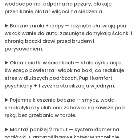
wodoodporna, odporna na pazury, blokuje
przenikanie błota i wilgoci na siedzenia.
▶️
Boczne zamki + rzepy
— rozpięte ułatwiają psu
wskakiwanie do auta, zasunięte domykają ścianki i
chronią boczki drzwi przed brudem i
porysowaniem.
▶️
Okna z siatki w ściankach
— stała cyrkulacja
świeżego powietrza i widok na boki, co redukuje
stres w dłuższych podróżach. Pupil komfort
psychiczny + fizyczna stabilizacja w jednym.
▶️
Pojemne kieszenie boczne
— smycz, woda,
smakołyki czy ulubiona zabawka są zawsze pod
ręką, bez grzebania w torbie.
▶️
Montaż poniżej 2 minut
— system klamer na
zagłówki + antypoślizgowe kotwy w szczelinie