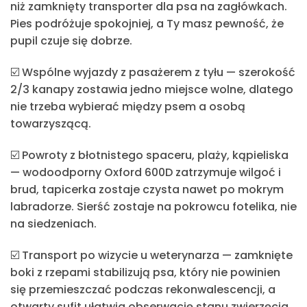
niż zamknięty transporter dla psa na zagłówkach.
Pies podróżuje spokojniej, a Ty masz pewność, że
pupil czuje się dobrze.
☑️
Wspólne wyjazdy z pasażerem z tyłu
— szerokość
2/3 kanapy zostawia jedno miejsce wolne, dlatego
nie trzeba wybierać między psem a osobą
towarzyszącą.
☑️
Powroty z błotnistego spaceru, plaży, kąpieliska
— wodoodporny Oxford 600D zatrzymuje wilgoć i
brud, tapicerka zostaje czysta nawet po mokrym
labradorze. Sierść zostaje na pokrowcu fotelika, nie
na siedzeniach.
☑️
Transport po wizycie u weterynarza
— zamknięte
boki z rzepami stabilizują psa, który nie powinien
się przemieszczać podczas rekonwalescencji, a
otwarty sufit ułatwia obserwację stanu zwierzęcia.