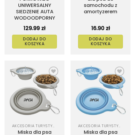
UNIWERSALNY
samochodu z
SIEDZENIE AUTA
amortyzerem
WODOODPORNY
129.99
zł
16.90
zł
DODAJ DO
DODAJ DO
KOSZYKA
KOSZYKA
Dodaj
Dodaj
do
do
listy
listy
życzeń
życzeń
AKCESORIA TURYSTYCZNE DLA PSA
AKCESORIA TURYSTYCZNE DLA PSA
Miska dla psa
Miska dla psa