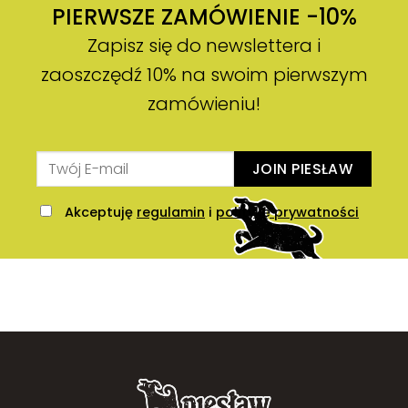
PIERWSZE ZAMÓWIENIE -10%
Zapisz się do newslettera i
zaoszczędź 10% na swoim pierwszym
zamówieniu!
JOIN PIESŁAW
Akceptuję
regulamin
i
politykę prywatności