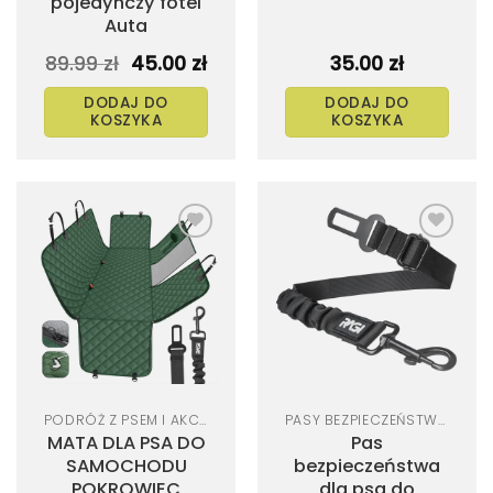
pojedynczy fotel
Auta
Pierwotna
Aktualna
89.99
zł
45.00
zł
35.00
zł
cena
cena
wynosiła:
wynosi:
DODAJ DO
DODAJ DO
89.99 zł.
45.00 zł.
KOSZYKA
KOSZYKA
Dodaj
Dodaj
do
do
listy
listy
życzeń
życzeń
PODRÓŻ Z PSEM I AKCESORIA SAMOCHODOWE
PASY BEZPIECZEŃSTWA I SZELKI DO AUTA
MATA DLA PSA DO
Pas
SAMOCHODU
bezpieczeństwa
POKROWIEC
dla psa do