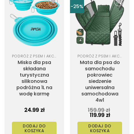
-25%
Dodaj
Dodaj
do
do
listy
listy
życzeń
życzeń
PODRÓŻ Z PSEM I AKCESORIA SAMOCHODOWE
PODRÓŻ Z PSEM I AKCESORIA SAMOCHODOWE
Miska dla psa
Mata dla psa do
składana
samochodu
turystyczna
pokrowiec
silikonowa
siedzenie
podróżna 1L na
uniwersalna
wodę karmę
samochodowa
4w1
24.99
zł
159.99
zł
Pierwotna
Aktualna
119.99
zł
cena
cena
wynosiła:
wynosi:
DODAJ DO
DODAJ DO
159.99 zł.
119.99 zł.
KOSZYKA
KOSZYKA