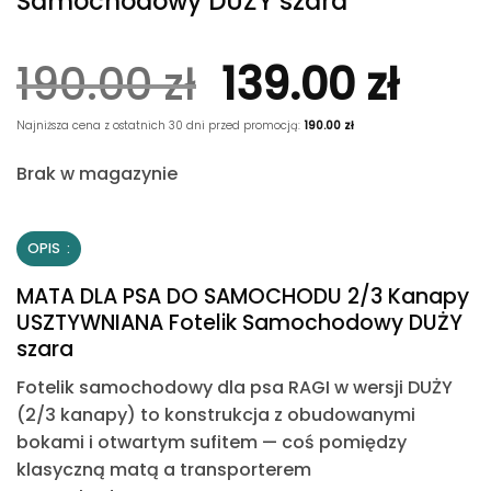
Samochodowy DUŻY szara
Pierwotna
Akt
190.00
zł
139.00
zł
cena
cen
Najniższa cena z ostatnich 30 dni przed promocją:
190.00
zł
wynosiła:
wyno
Brak w magazynie
190.00 zł.
139.0
OPIS
MATA DLA PSA DO SAMOCHODU 2/3 Kanapy
USZTYWNIANA Fotelik Samochodowy DUŻY
szara
Fotelik samochodowy dla psa
RAGI w wersji DUŻY
(2/3 kanapy) to konstrukcja z obudowanymi
bokami i otwartym sufitem
— coś pomiędzy
klasyczną matą a transporterem