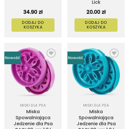
Lick
34.90
zł
20.00
zł
DODAJ DO
DODAJ DO
KOSZYKA
KOSZYKA
Nowość
Nowość
Dodaj
Dodaj
do
do
listy
listy
życzeń
życzeń
MISKI DLA PSA
MISKI DLA PSA
Miska
Miska
Spowalniająca
Spowalniająca
Jedzenie dla Psa
Jedzenie dla Psa