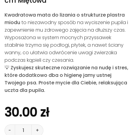
cm Miętowa
Kwadratowa mata do lizania o strukturze plastra
miodu
to niezawodny sposób na wyciszenie pupila i
zapewnienie mu zdrowego zajęcia na dłuższy czas.
Wyposażona w system mocnych przyssawek
stabilnie trzyma się podłogi, płytek, a nawet ściany
wanny, co ułatwia odwrócenie uwagi zwierzaka
podczas kąpieli czy czesania.
💡
Zyskujesz skuteczne rozwiązanie na nudę i stres,
które dodatkowo dba o higienę jamy ustnej
Twojego psa. Proste mycie dla Ciebie, relaksująca
uczta dla pupila.
30.00
zł
ilość Mata do lizania dla Psa Kota Spowalniająca Antys