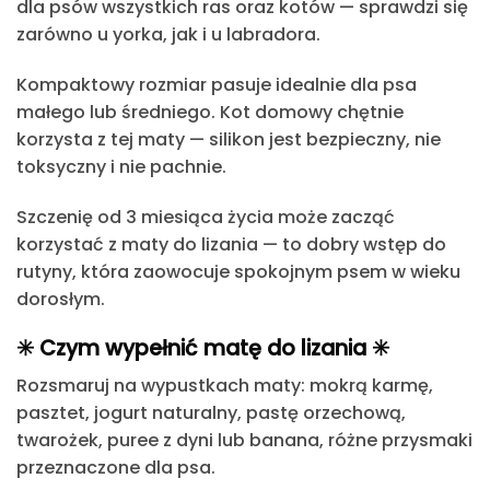
dla psów wszystkich ras oraz kotów
— sprawdzi się
zarówno u yorka, jak i u labradora.
Kompaktowy rozmiar pasuje idealnie dla psa
małego lub średniego.
Kot domowy chętnie
korzysta z tej maty —
silikon jest bezpieczny, nie
toksyczny i nie pachnie
.
Szczenię od 3 miesiąca życia może zacząć
korzystać z maty do lizania — to dobry wstęp do
rutyny, która zaowocuje spokojnym psem w wieku
dorosłym.
✳️ Czym wypełnić matę do lizania ✳️
Rozsmaruj na wypustkach maty:
mokrą karmę,
pasztet, jogurt naturalny, pastę orzechową,
twarożek, puree z dyni lub banana, różne przysmaki
przeznaczone dla psa.