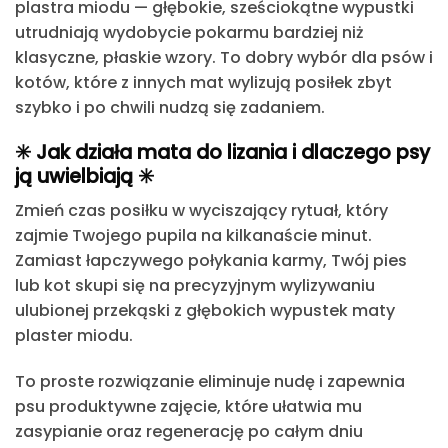
plastra miodu
— głębokie, sześciokątne wypustki
utrudniają wydobycie pokarmu bardziej niż
klasyczne, płaskie wzory. To dobry wybór dla psów i
kotów, które z innych mat wylizują posiłek zbyt
szybko i po chwili nudzą się zadaniem.
✳️ Jak działa mata do lizania i dlaczego psy
ją uwielbiają ✳️
Zmień czas posiłku w wyciszający rytuał, który
zajmie Twojego pupila na kilkanaście minut.
Zamiast łapczywego połykania karmy, Twój pies
lub kot skupi się na precyzyjnym wylizywaniu
ulubionej przekąski z głębokich wypustek maty
plaster miodu.
To proste rozwiązanie eliminuje nudę i zapewnia
psu produktywne zajęcie
, które ułatwia mu
zasypianie oraz regenerację po całym dniu