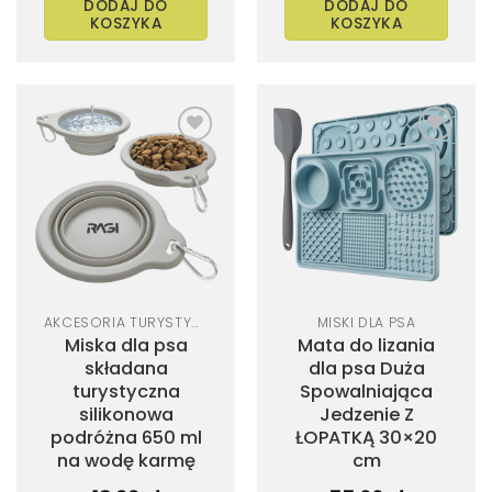
DODAJ DO
DODAJ DO
KOSZYKA
KOSZYKA
Dodaj
Dodaj
do
do
listy
listy
życzeń
życzeń
AKCESORIA TURYSTYCZNE DLA PSA
MISKI DLA PSA
Miska dla psa
Mata do lizania
składana
dla psa Duża
turystyczna
Spowalniająca
silikonowa
Jedzenie Z
podróżna 650 ml
ŁOPATKĄ 30×20
na wodę karmę
cm