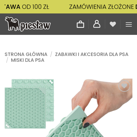
Przewiń
D 100 ZŁ
ZAMÓWIENIA ZŁOŻONE
DO 14:00
do
zawartości
STRONA GŁÓWNA
/
ZABAWKI I AKCESORIA DLA PSA
/
MISKI DLA PSA
Dodaj
do
listy
życzeń