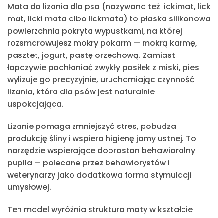
Mata do lizania dla psa
(nazywana też lickimat, lick
mat, licki mata albo lickmata) to płaska silikonowa
powierzchnia pokryta wypustkami, na której
rozsmarowujesz mokry pokarm —
mokrą karmę,
pasztet, jogurt, pastę orzechową.
Zamiast
łapczywie pochłaniać zwykły posiłek z miski, pies
wylizuje go precyzyjnie, uruchamiając czynność
lizania, która dla psów jest naturalnie
uspokajająca.
Lizanie pomaga zmniejszyć stres, pobudza
produkcję śliny i wspiera higienę jamy ustnej.
To
narzędzie wspierające dobrostan behawioralny
pupila — polecane przez behawiorystów i
weterynarzy jako dodatkowa forma stymulacji
umysłowej.
Ten model wyróżnia struktura maty w kształcie