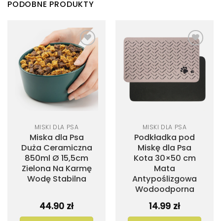
PODOBNE PRODUKTY
Dodaj
Dodaj
do
do
listy
listy
życzeń
życzeń
MISKI DLA PSA
MISKI DLA PSA
Miska dla Psa
Podkładka pod
Duża Ceramiczna
Miskę dla Psa
850ml Ø 15,5cm
Kota 30×50 cm
Zielona Na Karmę
Mata
Wodę Stabilna
Antypoślizgowa
Wodoodporna
44.90
zł
14.99
zł