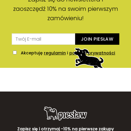
zaoszczędź 10% na swoim pierwszym
zamówieniu!
JOIN PIESŁAW
Akceptuję
regulamin
i
politykę prywatności
Zapisz się i otrzymaj -10% na pierwsze zakupy