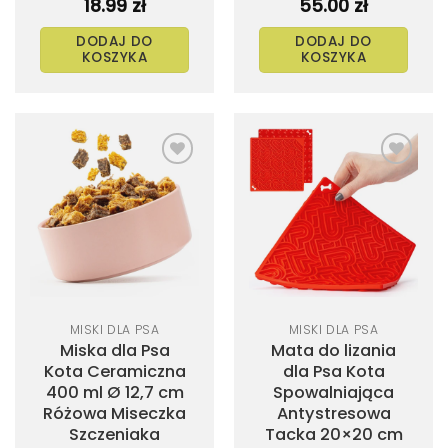
18.99
zł
55.00
zł
DODAJ DO
DODAJ DO
KOSZYKA
KOSZYKA
Dodaj
Dodaj
do
do
listy
listy
życzeń
życzeń
MISKI DLA PSA
MISKI DLA PSA
Miska dla Psa
Mata do lizania
Kota Ceramiczna
dla Psa Kota
400 ml Ø 12,7 cm
Spowalniająca
Różowa Miseczka
Antystresowa
Szczeniaka
Tacka 20×20 cm