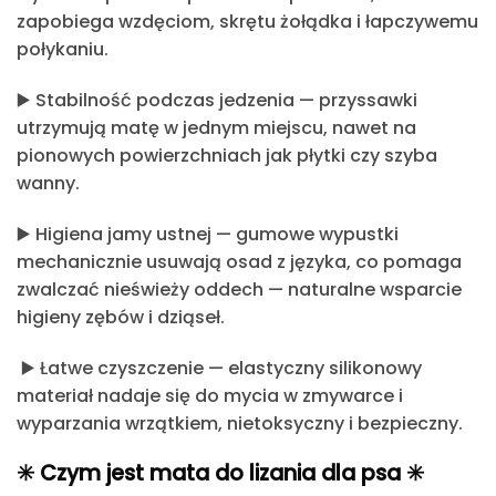
zapobiega wzdęciom, skrętu żołądka i łapczywemu
połykaniu.
▶️
Stabilność podczas jedzenia
— przyssawki
utrzymują matę w jednym miejscu, nawet na
pionowych powierzchniach jak płytki czy szyba
wanny.
▶️
Higiena jamy ustnej
— gumowe wypustki
mechanicznie usuwają osad z języka, co pomaga
zwalczać nieświeży oddech — naturalne wsparcie
higieny zębów i dziąseł.
▶️
Łatwe czyszczenie
— elastyczny silikonowy
materiał nadaje się do mycia w zmywarce i
wyparzania wrzątkiem, nietoksyczny i bezpieczny.
✳️ Czym jest mata do lizania dla psa ✳️