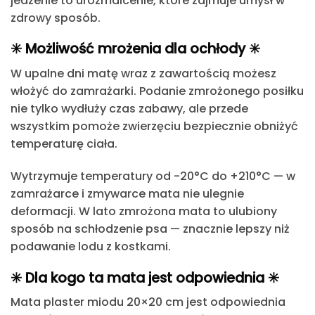
jedzenie to urozmaicenie, które zajmuje umysł w
zdrowy sposób.
✳️ Możliwość mrożenia dla ochłody ✳️
W upalne dni matę wraz z zawartością możesz
włożyć do zamrażarki.
Podanie zmrożonego posiłku
nie tylko wydłuży czas zabawy, ale przede
wszystkim pomoże zwierzęciu bezpiecznie obniżyć
temperaturę ciała.
Wytrzymuje temperatury od -20°C do +210°C —
w
zamrażarce i zmywarce mata nie ulegnie
deformacji.
W lato zmrożona mata to ulubiony
sposób na schłodzenie psa — znacznie lepszy niż
podawanie lodu z kostkami.
✳️ Dla kogo ta mata jest odpowiednia ✳️
Mata plaster miodu 20×20 cm jest odpowiednia