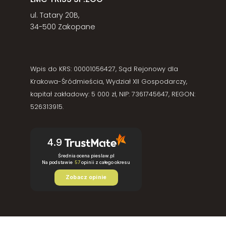
ul. Tatary 20B,
34-500 Zakopane
Wpis do KRS: 00001056427, Sąd Rejonowy dla
Krakowa-Śródmieścia, Wydział XII Gospodarczy,
kapitał zakładowy: 5 000 zł, NIP: 7361745647, REGON:
526313915.
4.9
Średnia ocena pieslaw.pl
Na podstawie
57
opinii
z całego okresu
Zobacz opinie