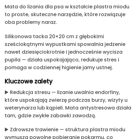
Mata do lizania dla psa w kształcie plastra miodu
to proste, skuteczne narzędzie, które rozwiązuje
oba problemy naraz.
Silikonowa tacka 20×20 cm z głębokimi
sześciokątnymi wypustkami
spowalnia jedzenie
nawet dziesięciokrotnie i jednocześnie wycisza
pupila — działa uspokajająco, redukuje stres i
pomaga w codziennej higienie jamy ustnej.
Kluczowe zalety
▶️
Redukcja stresu
— lizanie uwalnia endorfiny,
które uspokajają zwierzę podczas burzy, wizyty u
weterynarza lub kąpieli. Mata antystresowa działa
tam, gdzie zwykłe zabawki zawodzą.
▶️
Zdrowsze trawienie
— struktura plastra miodu
wymusza powolne pobieranie pokarmu, co