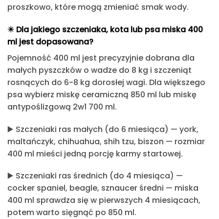
proszkowo, które mogą zmieniać smak wody.
✴️ Dla jakiego szczeniaka, kota lub psa miska 400
ml jest dopasowana?
Pojemność 400 ml jest precyzyjnie dobrana dla
małych pyszczków o wadze do 8 kg i szczeniąt
rosnących do 6-8 kg dorosłej wagi. Dla większego
psa wybierz miskę ceramiczną 850 ml lub miskę
antypoślizgową 2w1 700 ml.
▶️
Szczeniaki ras małych (do 6 miesiąca)
— york,
maltańczyk, chihuahua, shih tzu, biszon — rozmiar
400 ml mieści jedną porcję karmy startowej.
▶️
Szczeniaki ras średnich (do 4 miesiąca)
—
cocker spaniel, beagle, sznaucer średni — miska
400 ml sprawdza się w pierwszych 4 miesiącach,
potem warto sięgnąć po 850 ml.