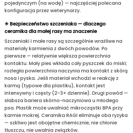
pojedynczym (na wodę) — najczęściej polecana
konfiguracja przez weterynarzy.
✴️
Bezpieczeństwo szczeniaka — dlaczego
ceramika dla małej rasy ma znaczenie
Szczeniaki i małe rasy są szczególnie wrażliwe na
materiały karmienia z dwóch powodów. Po
pierwsze — relatywnie większa powierzchnia
kontaktu. Mały pies wkłada cały pyszczek do miski;
rozległa powierzchnia naczynia ma kontakt z skórą
nosa i pyska. Jeśli materiał wchodzi w reakcję z
karmą (typowe dla plastiku), kontakt jest
intensywny i częsty (2-3× dziennie). Drugi powód —
słabsza bariera skórno-naczyniowa u młodego
psa. Plastik może uwalniać mikrocząstki BPA przy
karmie mokrej. Ceramika RAGI eliminuje oba ryzyka
— szkliwo jest obojętne chemicznie, nie chłonie
tłuszczu, nie uwalnia związków.