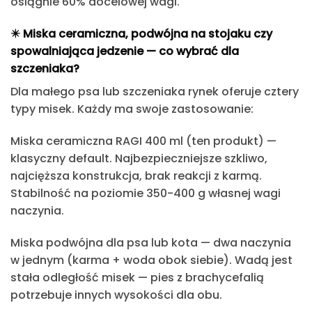
osiągnie 60% docelowej wagi.
✴️
Miska ceramiczna, podwójna na stojaku czy
spowalniająca jedzenie — co wybrać dla
szczeniaka?
Dla małego psa lub szczeniaka rynek oferuje cztery
typy misek. Każdy ma swoje zastosowanie:
Miska ceramiczna RAGI 400 ml (ten produkt)
—
klasyczny default. Najbezpieczniejsze szkliwo,
najcięższa konstrukcja, brak reakcji z karmą.
Stabilność na poziomie 350-400 g własnej wagi
naczynia.
Miska podwójna dla psa lub kota
— dwa naczynia
w jednym (karma + woda obok siebie). Wadą jest
stała odległość misek — pies z brachycefalią
potrzebuje innych wysokości dla obu.