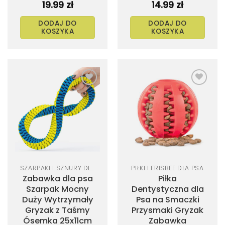
19.99
zł
14.99
zł
DODAJ DO
DODAJ DO
KOSZYKA
KOSZYKA
SZARPAKI I SZNURY DLA PSA
PIŁKI I FRISBEE DLA PSA
Zabawka dla psa
Piłka
Szarpak Mocny
Dentystyczna dla
Duży Wytrzymały
Psa na Smaczki
Gryzak z Taśmy
Przysmaki Gryzak
Ósemka 25x11cm
Zabawka