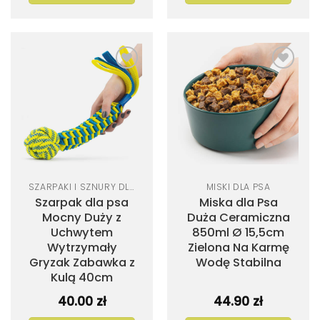
SZARPAKI I SZNURY DLA PSA
MISKI DLA PSA
Szarpak dla psa
Miska dla Psa
Mocny Duży z
Duża Ceramiczna
Uchwytem
850ml Ø 15,5cm
Wytrzymały
Zielona Na Karmę
Gryzak Zabawka z
Wodę Stabilna
Kulą 40cm
40.00
zł
44.90
zł