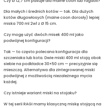
Czy Ø 12,7 cm pasuje dla maine coon lub ragdoll?
Dla małych i średnich kotów — tak. Dla dużych
kotów długowłosych (maine coon dorosły) lepiej
miska 700 ml 2w1 z Ø 15 cm.
Czy mogę użyć dwóch misek 400 ml jako
podwójnej konfiguracji?
Tak — to często polecana konfiguracja dla
szczeniaka lub kota. Dwie miski 400 ml stoją obok
siebie na podkładce 30×50 cm — precyzyjnie się
mieszczą. Alternatywa dla zintegrowanej miski
podwójnej z możliwością niezależnego mycia
każdej.
Czy istnieje wariant miski na stojaku?
W tej serii RAGI mamy klasyczną miskę stojącą na