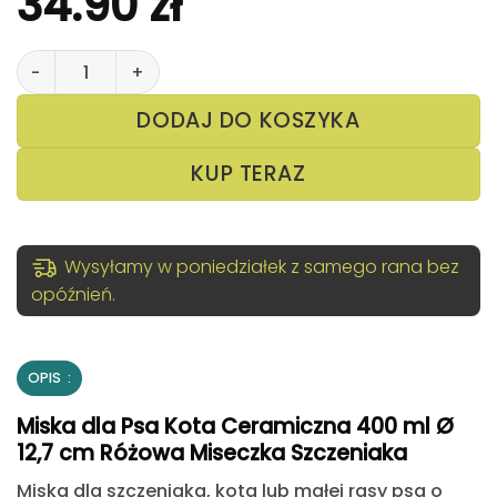
34.90
zł
ilość Miska dla Psa Kota Ceramiczna 400 ml Ø 12,7 cm R
DODAJ DO KOSZYKA
KUP TERAZ
Wysyłamy w poniedziałek z samego rana bez
opóźnień.
OPIS
Miska dla Psa Kota Ceramiczna 400 ml Ø
12,7 cm Różowa Miseczka Szczeniaka
Miska dla szczeniaka
, kota lub małej rasy psa o