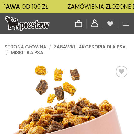
Przewiń
D 100 ZŁ
ZAMÓWIENIA ZŁOŻONE
DO 14:00
do
zawartości
STRONA GŁÓWNA
/
ZABAWKI I AKCESORIA DLA PSA
/
MISKI DLA PSA