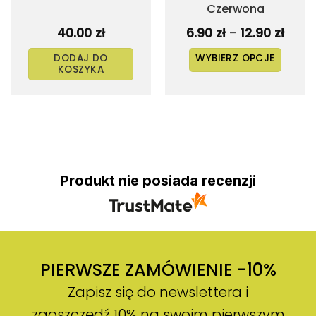
Czerwona
Zakr
40.00
zł
6.90
zł
–
12.90
zł
cen:
od
DODAJ DO
WYBIERZ OPCJE
6.90 z
KOSZYKA
do
Ten
12.90 
produkt
ma
wiele
wariantów.
Opcje
można
Produkt nie posiada recenzji
wybrać
na
stronie
produktu
PIERWSZE ZAMÓWIENIE -10%
Zapisz się do newslettera i
zaoszczędź 10% na swoim pierwszym