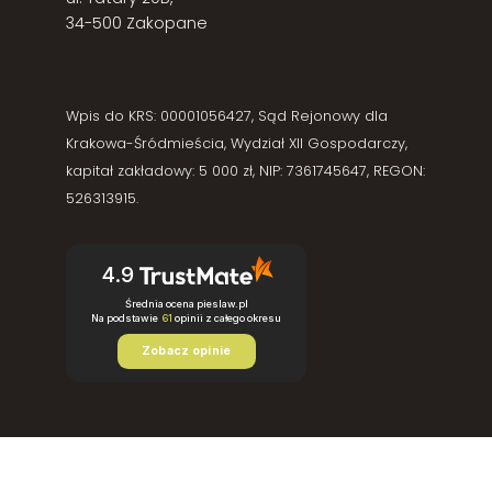
34-500 Zakopane
Wpis do KRS: 00001056427, Sąd Rejonowy dla
Krakowa-Śródmieścia, Wydział XII Gospodarczy,
kapitał zakładowy: 5 000 zł, NIP: 7361745647, REGON:
526313915.
4.9
Średnia ocena pieslaw.pl
Na podstawie
61
opinii
z całego okresu
Zobacz opinie