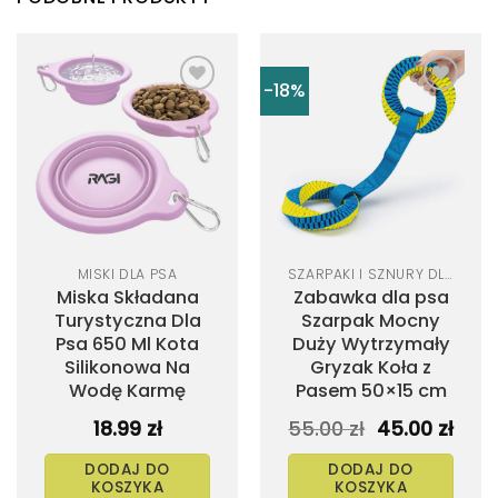
-18%
MISKI DLA PSA
SZARPAKI I SZNURY DLA PSA
Miska Składana
Zabawka dla psa
Turystyczna Dla
Szarpak Mocny
Psa 650 Ml Kota
Duży Wytrzymały
Silikonowa Na
Gryzak Koła z
Wodę Karmę
Pasem 50×15 cm
Pierwotna
Aktu
18.99
zł
55.00
zł
45.00
zł
cena
cen
wynosiła:
wyno
DODAJ DO
DODAJ DO
55.00 zł.
45.00
KOSZYKA
KOSZYKA