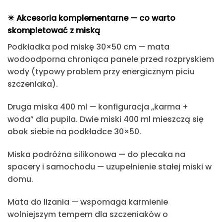
✴️ Akcesoria komplementarne — co warto
skompletować z miską
Podkładka pod miskę 30×50 cm
— mata
wodoodporna chroniąca panele przed rozpryskiem
wody (typowy problem przy energicznym piciu
szczeniaka).
Druga miska 400 ml
— konfiguracja „karma +
woda” dla pupila. Dwie miski 400 ml mieszczą się
obok siebie na podkładce 30×50.
Miska podróżna silikonowa
— do plecaka na
spacery i samochodu — uzupełnienie stałej miski w
domu.
Mata do lizania
— wspomaga karmienie
wolniejszym tempem dla szczeniaków o