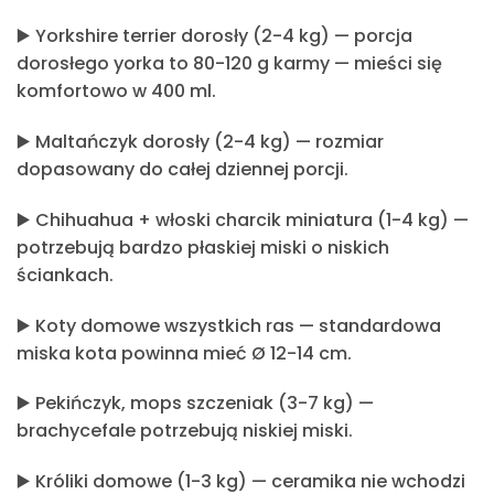
▶️
Yorkshire terrier dorosły
(2-4 kg) — porcja
dorosłego yorka to 80-120 g karmy — mieści się
komfortowo w 400 ml.
▶️
Maltańczyk dorosły
(2-4 kg) — rozmiar
dopasowany do całej dziennej porcji.
▶️
Chihuahua + włoski charcik miniatura
(1-4 kg) —
potrzebują bardzo płaskiej miski o niskich
ściankach.
▶️
Koty domowe wszystkich ras
— standardowa
miska kota powinna mieć Ø 12-14 cm.
▶️
Pekińczyk, mops szczeniak
(3-7 kg) —
brachycefale potrzebują niskiej miski.
▶️
Króliki domowe
(1-3 kg) — ceramika nie wchodzi