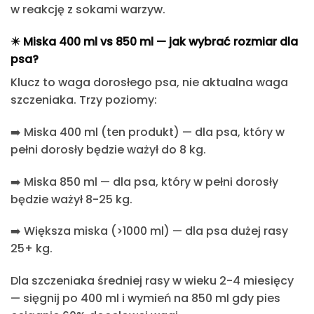
w reakcję z sokami warzyw.
✴️ Miska 400 ml vs 850 ml — jak wybrać rozmiar dla
psa?
Klucz to
waga dorosłego psa
, nie aktualna waga
szczeniaka. Trzy poziomy:
➡️
Miska 400 ml (ten produkt)
— dla psa, który w
pełni dorosły będzie ważył do 8 kg.
➡️
Miska 850 ml
— dla psa, który w pełni dorosły
będzie ważył 8-25 kg.
➡️
Większa miska (>1000 ml)
— dla psa dużej rasy
25+ kg.
Dla szczeniaka średniej rasy w wieku 2-4 miesięcy
— sięgnij po 400 ml i wymień na 850 ml gdy pies