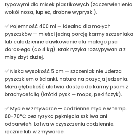
typowymi dla misek plastikowych (zaczerwienienia
wokół nosa, łupież, drobne wypryski).
✅ Pojemność 400 ml — idealna dla małych
pyszczków
— mieści jedną porcję karmy szczeniaka
lub całodzienne dawkowanie dla małego psa
dorosłego (do 4 kg). Brak ryzyka rozsypywania z
misy zbyt dużej.
✅ Niska wysokość 5 cm
— szczeniak nie uderza
pyszczkiem o ścianki, naturalna pozycja jedzenia.
Mała głębokość ułatwia dostęp do karmy psom z
brachycefalią (krótki pysk — mops, pekińczyk).
✅ Mycie w zmywarce
— codzienne mycie w temp.
60-70°C bez ryzyka pęknięcia szkliwa ani
odbarwień. Łatwa w czyszczeniu codziennie,
ręcznie lub w zmywarce.