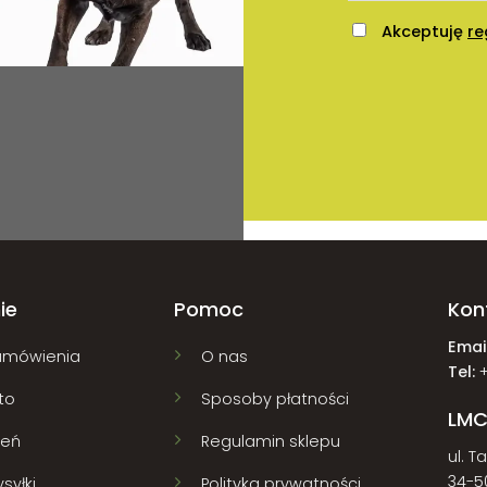
Akceptuję
re
ie
Pomoc
Kon
Email
amówienia
O nas
Tel:
to
Sposoby płatności
LMC
zeń
Regulamin sklepu
ul. T
34-5
syłki
Polityka prywatności