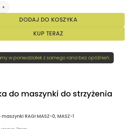
a do maszynki RAGI
DODAJ DO KOSZYKA
KUP TERAZ
my w poniedziałek z samego rana bez opóźnień.
a do maszynki do strzyżenia
 maszynki RAGI MASZ-0, MASZ-1