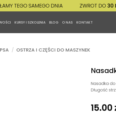
TEGO SAMEGO DNIA
ZWROT DO
30 DNI
WOŚCI
KURSY I SZKOLENIA
BLOG
O NAS
KONTAKT
 PSA
/
OSTRZA I CZĘŚCI DO MASZYNEK
Nasadk
Nasadka do 
Dodaj
do
Długość str
listy
życzeń
15.00