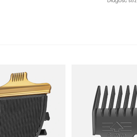
Długość str
Dodaj
do
listy
życzeń