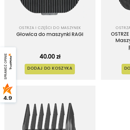
OSTRZA I CZĘŚCI DO MASZYNEK
OSTRZA
OSTRZE
Głowica do maszynki RAGI
Maszy
40.00
zł
SPRAWDŹ OPINIE
DODAJ DO KOSZYKA
DO
4.9
Dodaj
do
listy
życzeń