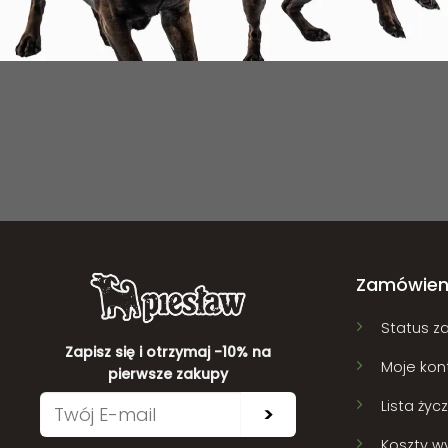
Zamówien
Status z
Zapisz się i otrzymaj -10% na
Moje kon
pierwsze zakupy
Lista życ
>
Koszty wy