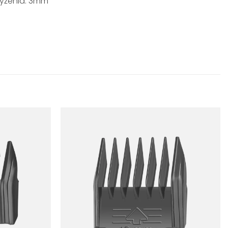
zyżenia: 3mm
Dodaj
Dodaj
do
do
listy
listy
życzeń
życzeń