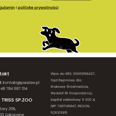
gulamin
i
politykę prywatności
takt
Wpis do KRS: 00001056427,
Sąd Rejonowy dla
:
kontakt@pieslaw.pl
Krakowa-Śródmieścia,
+48 784 687 014
Wydział XII Gospodarczy,
 TRISS SP.ZOO
kapitał zakładowy: 5 000 zł,
NIP: 7361745647, REGON:
atary 20B,
526313915.
00 Zakopane