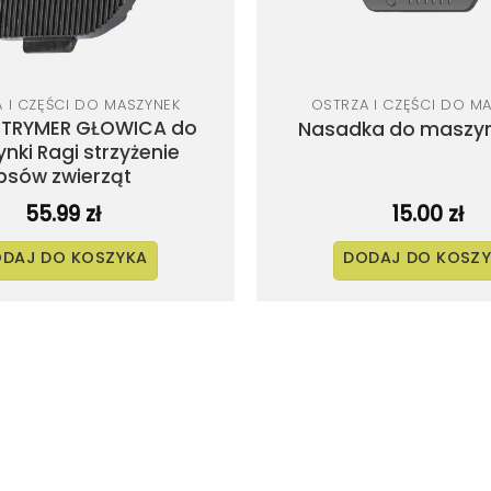
 I CZĘŚCI DO MASZYNEK
OSTRZA I CZĘŚCI DO M
 TRYMER GŁOWICA do
Nasadka do maszyn
nki Ragi strzyżenie
psów zwierząt
55.99
zł
15.00
zł
DAJ DO KOSZYKA
DODAJ DO KOSZ