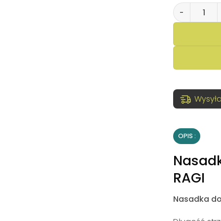
ilość Nasadk
Wysyła
OPIS
Nasadk
RAGI
Nasadka do