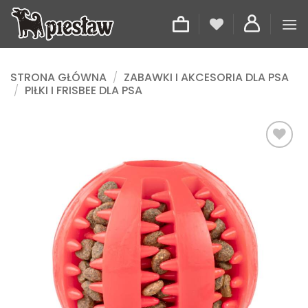
Przewiń
do
zawartości
STRONA GŁÓWNA
/
ZABAWKI I AKCESORIA DLA PSA
/
PIŁKI I FRISBEE DLA PSA
Dodaj
do
listy
życzeń