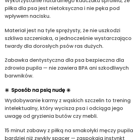
Wykorzystanie naturalnego kauczuku sprawia, że
piłka dla psa jest nietoksyczna i nie pęka pod
wpływem nacisku.
Materiał jest na tyle
sprężysty, że nie uszkodzi
szkliwa szczeniaka
, a jednocześnie
wystarczająco
twardy dla dorosłych psów ras dużych.
Zabawka dentystyczna dla psa bezpieczna dla
zdrowia pupila —
nie zawiera BPA ani szkodliwych
barwników.
✳️
Sposób na psią nudę
✳️
Wydobywanie karmy z wąskich szczelin to trening
intelektualny
, który wycisza psa i odciąga jego
uwagę od gryzienia butów czy mebli.
15 minut zabawy z piłką na smakołyki męczy pupila
bardziej niż zwykły spacer
— zaspokaja instynkt