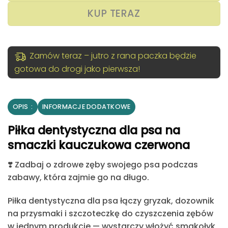
do
KUP TERAZ
12.90 z
Zamów teraz – jutro z rana paczka będzie
gotowa do drogi jako pierwsza!
OPIS
INFORMACJE DODATKOWE
Piłka dentystyczna dla psa na
smaczki kauczukowa czerwona
❣️
Zadbaj o zdrowe zęby swojego psa podczas
zabawy, która zajmie go na długo.
Piłka dentystyczna dla psa łączy gryzak, dozownik
na przysmaki i szczoteczkę do czyszczenia
zębów
w jednym produkcie — wystarczy włożyć smakołyk