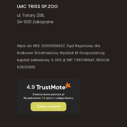
LMC TRISS SP.ZOO
ul. Tatary 20B,
34-500 Zakopane
Wpis do KRS: 00001056427, Sąd Rejonowy dla
Krakowa-Śródmieścia, Wydział XII Gospodarczy,
kapitał zakładowy: 5 000 zł, NIP: 7361745647, REGON:
526313915.
4.9
Średnia ocena pieslaw.pl
Na podstawie
53
opinii
z całego okresu
Zobacz opinie