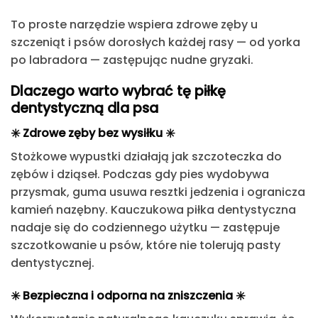
To proste narzędzie wspiera zdrowe zęby u
szczeniąt i psów dorosłych każdej rasy
— od yorka
po labradora — zastępując nudne gryzaki.
Dlaczego warto wybrać tę piłkę
dentystyczną dla psa
✳️ Zdrowe zęby bez wysiłku ✳️
Stożkowe wypustki działają jak szczoteczka do
zębów i dziąseł.
Podczas gdy pies wydobywa
przysmak,
guma usuwa resztki jedzenia i ogranicza
kamień nazębny
.
Kauczukowa piłka dentystyczna
nadaje się do codziennego użytku
— zastępuje
szczotkowanie u psów, które nie tolerują pasty
dentystycznej.
✳️
Bezpieczna i odporna na zniszczenia
✳️