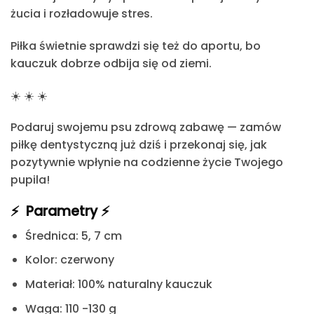
żucia i rozładowuje stres.
Piłka świetnie sprawdzi się też do aportu, bo
kauczuk dobrze odbija się od ziemi.
☀️
☀️
☀️
Podaruj swojemu psu zdrową zabawę — zamów
piłkę dentystyczną już dziś i przekonaj się, jak
pozytywnie wpłynie na codzienne życie Twojego
pupila!
⚡️
Parametry
⚡️
Średnica:
5, 7 cm
Kolor:
czerwony
Materiał:
100% naturalny kauczuk
Waga
: 110 -130 g