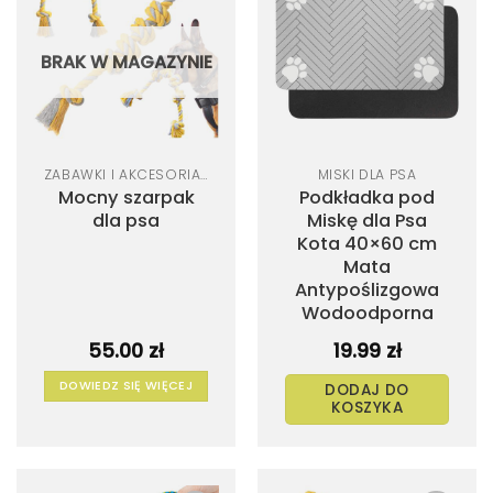
Dodaj
Dodaj
do
do
listy
listy
życzeń
życzeń
BRAK W MAGAZYNIE
ZABAWKI I AKCESORIA DLA PSA
MISKI DLA PSA
Mocny szarpak
Podkładka pod
dla psa
Miskę dla Psa
Kota 40×60 cm
Mata
Antypoślizgowa
Wodoodporna
55.00
zł
19.99
zł
DOWIEDZ SIĘ WIĘCEJ
DODAJ DO
KOSZYKA