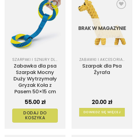
Dodaj
Dodaj
do
do
listy
listy
życzeń
życzeń
BRAK W MAGAZYNIE
SZARPAKI I SZNURY DLA PSA
ZABAWKI I AKCESORIA DLA PSA
Zabawka dla psa
Szarpak dla Psa
Szarpak Mocny
Żyrafa
Duży Wytrzymały
Gryzak Koła z
Pasem 50×15 cm
55.00
zł
20.00
zł
DOWIEDZ SIĘ WIĘCEJ
DODAJ DO
KOSZYKA