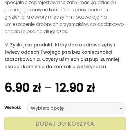
Specjalnie zaprojektowane ząbki masują dziąsła i
pomagają usuwać kamień nazębny podczas
gryzienia, a otwory między nimi pozwalają na
umieszczenie drobnych przysmaków, co dodatkowo
angażuje psa na długi czas.
💡
Zyskujesz produkt, który dba o zdrowe zęby i
świeży oddech Twojego psa bez konieczności
szczotkowania. Czysty uśmiech dla pupila, mniej
osadu i kamienia do kontroli u weterynarza.
Zakre
6.90
zł
–
12.90
zł
cen:
od
Wielkość
6.90 z
DODAJ DO KOSZYKA