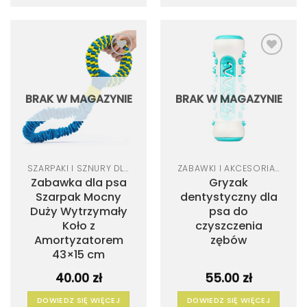
12.90 
produkt
ma
wiele
wariantów.
Dodaj
Dodaj
Opcje
do
do
listy
listy
można
życzeń
życzeń
BRAK W MAGAZYNIE
BRAK W MAGAZYNIE
wybrać
na
stronie
produktu
SZARPAKI I SZNURY DLA PSA
ZABAWKI I AKCESORIA DLA PSA
Zabawka dla psa
Gryzak
Szarpak Mocny
dentystyczny dla
Duży Wytrzymały
psa do
Koło z
czyszczenia
Amortyzatorem
zębów
43×15 cm
40.00
zł
55.00
zł
DOWIEDZ SIĘ WIĘCEJ
DOWIEDZ SIĘ WIĘCEJ