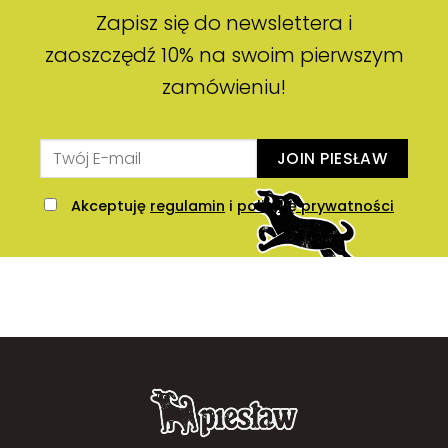
Zapisz się do newslettera i
zaoszczędź 10% na swoim pierwszym
zamówieniu!
JOIN PIESŁAW
Akceptuję
regulamin
i
politykę prywatności