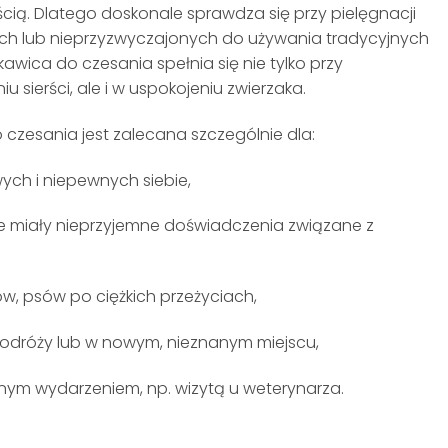
ścią. Dlatego doskonale sprawdza się przy pielęgnacji
ych lub nieprzyzwyczajonych do używania tradycyjnych
kawica do czesania spełnia się nie tylko przy
u sierści, ale i w uspokojeniu zwierzaka.
czesania jest zalecana szczególnie dla:
wych i niepewnych siebie,
re miały nieprzyjemne doświadczenia związane z
w, psów po ciężkich przeżyciach,
podróży lub w nowym, nieznanym miejscu,
nym wydarzeniem, np. wizytą u weterynarza.