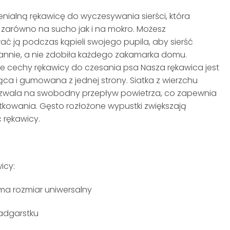
nialną rękawicę do wyczesywania sierści, która
 zarówno na sucho jak i na mokro. Możesz
ć ją podczas kąpieli swojego pupila, aby sierść
annie, a nie zdobiła każdego zakamarka domu.
ze cechy rękawicy do czesania psa Nasza rękawica jest
ca i gumowana z jednej strony. Siatka z wierzchu
zwala na swobodny przepływ powietrza, co zapewnia
kowania. Gęsto rozłożone wypustki zwiększają
 rękawicy.
icy:
ma rozmiar uniwersalny
adgarstku