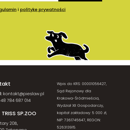
gulamin
i
politykę prywatności
takt
Wpis do KRS: 00001056427,
Sąd Rejonowy dla
:
kontakt@pieslaw.pl
Krakowa-Śródmieścia,
+48 784 687 014
Wydział XII Gospodarczy,
 TRISS SP.ZOO
kapitał zakładowy: 5 000 zł,
NIP: 7361745647, REGON:
atary 20B,
526313915.
00 Zakopane