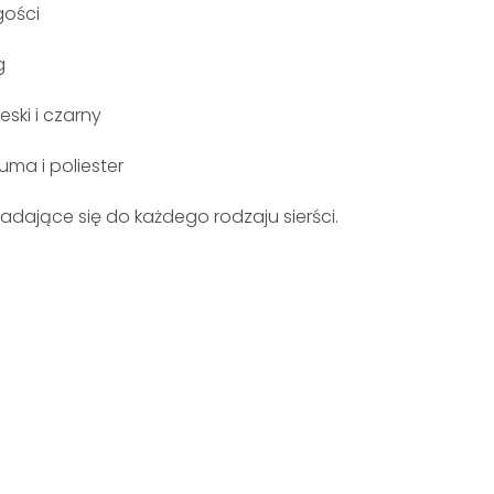
gości
g
ieski i czarny
guma i poliester
adające się do każdego rodzaju sierści.