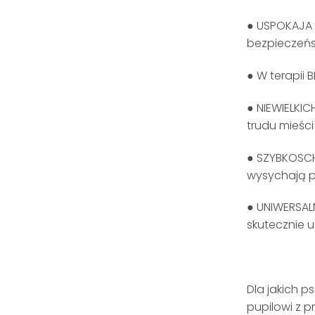
● USPOKAJA 
bezpieczeńs
● W terapii 
● NIEWIELKIC
trudu mieśc
● SZYBKOSCH
wysychają p
● UNIWERSAL
skutecznie u
Dla jakich 
pupilowi z 