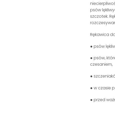
niecierpliwo
psów lękliw
szczotek. Rę
rozczesywani
Rękawica do 
● psów lękli
● psów, któ
czesaniem,
● szczeniakó
● w czasie 
● przed waż