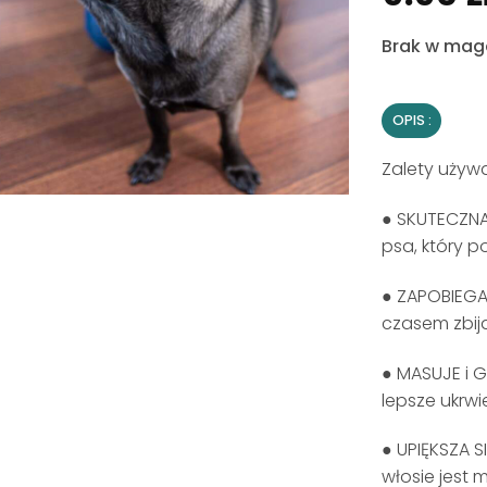
Brak w mag
OPIS
Zalety używ
● SKUTECZNA
psa, który p
● ZAPOBIEGA
czasem zbija
● MASUJE i 
lepsze ukrwi
● UPIĘKSZA S
włosie jest m