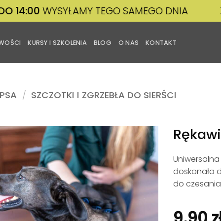
00
WYSYŁAMY TEGO SAMEGO DNIA
ZWROT
WOŚCI
KURSY I SZKOLENIA
BLOG
O NAS
KONTAKT
 PSA
/
SZCZOTKI I ZGRZEBŁA DO SIERŚCI
Rękawi
Uniwersalna
Dodaj
do
doskonała d
listy
do czesania
życzeń
9.90
z