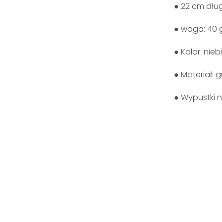
● 22 cm dłu
● waga: 40 
● Kolor: nieb
● Materiał: 
● Wypustki n