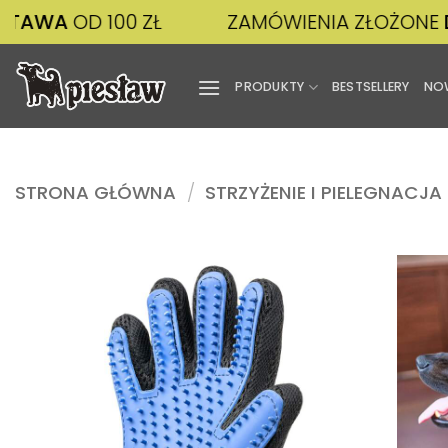
Przewiń
OD 100 ZŁ
ZAMÓWIENIA ZŁOŻONE
DO 14:
do
zawartości
PRODUKTY
BESTSELLERY
NO
STRONA GŁÓWNA
/
STRZYŻENIE I PIELEGNACJA