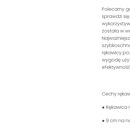
Polecamy ge
sprawdzi się
wykorzystywa
została w w
Najważniejs
szybkoschną
rękawicy po
wygodę użyt
efektywność
Cechy rękaw
● Rękawica 
● 9 cm na n