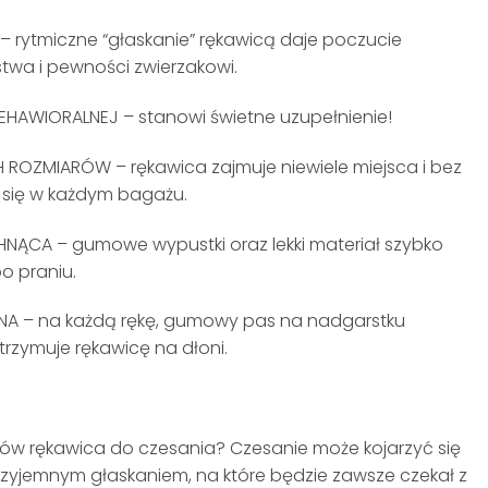
– rytmiczne “głaskanie” rękawicą daje poczucie
twa i pewności zwierzakowi.
BEHAWIORALNEJ – stanowi świetne uzupełnienie!
H ROZMIARÓW – rękawica zajmuje niewiele miejsca i bez
i się w każdym bagażu.
NĄCA – gumowe wypustki oraz lekki materiał szybko
o praniu.
NA – na każdą rękę, gumowy pas na nadgarstku
trzymuje rękawicę na dłoni.
psów rękawica do czesania? Czesanie może kojarzyć się
przyjemnym głaskaniem, na które będzie zawsze czekał z