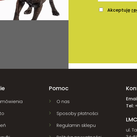
Akceptuję
re
ie
Pomoc
Kon
Email
amówienia
O nas
Tel:
to
Sposoby płatności
LMC
zeń
Regulamin sklepu
ul. T
34-5