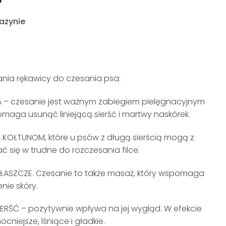
azynie
ania rękawicy do czesania psa:
 – czesanie jest ważnym zabiegiem pielęgnacyjnym
omaga usunąć liniejącą sierść i martwy naskórek.
 KOŁTUNOM, które u psów z długą sierścią mogą z
ć się w trudne do rozczesania filce.
GŁASZCZE. Czesanie to także masaż, który wspomaga
enie skóry.
IERŚĆ – pozytywnie wpływa na jej wygląd. W efekcie
ocniejsze, lśniące i gładkie.