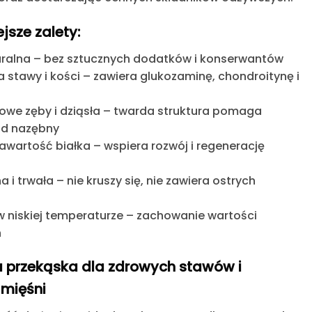
jsze zalety:
uralna
– bez sztucznych dodatków i konserwantów
 stawy i kości
– zawiera glukozaminę, chondroitynę i
owe zęby i dziąsła
– twarda struktura pomaga
d nazębny
awartość białka
– wspiera rozwój i regenerację
a i trwała
– nie kruszy się, nie zawiera ostrych
 niskiej temperaturze
– zachowanie wartości
h
a przekąska dla zdrowych stawów i
mięśni