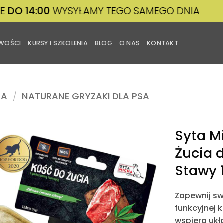
:00
WYSYŁAMY TEGO SAMEGO DNIA
DZIS
WOŚCI
KURSY I SZKOLENIA
BLOG
O NAS
KONTAKT
SA
/
NATURANE GRYZAKI DLA PSA
Syta M
Żucia 
Dodaj
Stawy 
do
listy
życzeń
Zapewnij sw
funkcyjnej k
wspiera ukł