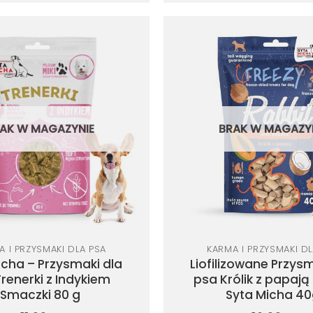
Dodaj
do
listy
życzeń
AK W MAGAZYNIE
BRAK W MAGAZY
A I PRZYSMAKI DLA PSA
KARMA I PRZYSMAKI DL
icha – Przysmaki dla
Liofilizowane Przysm
Trenerki z Indykiem
psa Królik z papają
Smaczki 80 g
Syta Micha 4