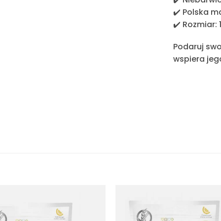
✔️
Polska m
✔️
Rozmiar: 
Podaruj swo
wspiera jeg
Dodaj