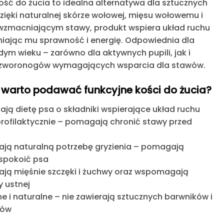
ość do żucia to
idealna alternatywa dla sztucznych
Dzięki
naturalnej skórze wołowej, mięsu wołowemu i
wzmacniającym stawy
, produkt wspiera układ ruchu
iając mu sprawność i energię. Odpowiednia dla
ym wieku – zarówno dla aktywnych pupili, jak i
czworonogów wymagających wsparcia dla stawów.
 warto podawać funkcyjne kości do żucia?
ją dietę psa
o składniki wspierające układ ruchu
profilaktycznie
– pomagają chronić stawy przed
ją naturalną potrzebę gryzienia
– pomagają
uspokoić psa
ją mięśnie szczęki i żuchwy
oraz wspomagają
y ustnej
e i naturalne
– nie zawierają sztucznych barwników i
tów