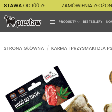
Przewiń
A
OD 100 ZŁ
ZAMÓWIENIA ZŁOŻONE
DO 14
do
zawartości
PRODUKTY
BESTSELLERY
NO
STRONA GŁÓWNA
/
KARMA I PRZYSMAKI DLA P