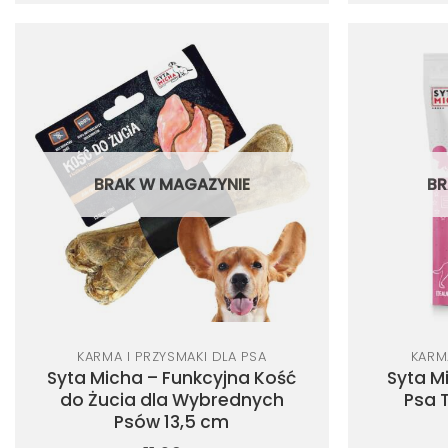
Dodaj
do
listy
życzeń
BRAK W MAGAZYNIE
BR
KARMA I PRZYSMAKI DLA PSA
KARM
Syta Micha – Funkcyjna Kość
Syta M
do Żucia dla Wybrednych
Psa 
Psów 13,5 cm