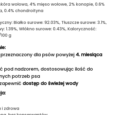
kóra wołowa, 4% mięso wołowe, 2% konopie, 0.6%
a, 0.4% chondroityna
tyczny:
Białko surowe: 92.03%, Tłuszcze surowe: 3.1%,
wy: 1.39%, Włókno surowe: 0.43%, Kaloryczność:
/100 g
ie:
t przeznaczony dla psów powyżej
4. miesiąca
ć pod nadzorem, dostosowując ilość do
lnych potrzeb psa
 zapewnić
dostęp do świeżej wody
ja:
 i zdrowa
ona, bez konserwantów