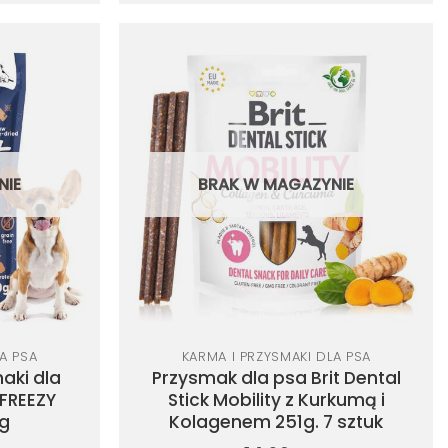
Dodaj
Dodaj
do
do
listy
listy
życzeń
życzeń
NIE
BRAK W MAGAZYNIE
A PSA
KARMA I PRZYSMAKI DLA PSA
aki dla
Przysmak dla psa Brit Dental
 FREEZY
Stick Mobility z Kurkumą i
0g
Kolagenem 251g. 7 sztuk