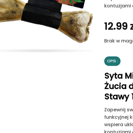
kontuzjami 
12.99
Brak w mag
OPIS
Syta M
Żucia 
Stawy 
Zapewnij sw
funkcyjnej k
wspiera ukł
kontuzjami 