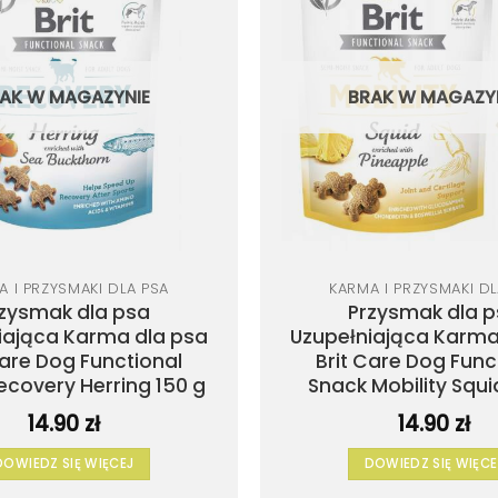
do
listy
życzeń
AK W MAGAZYNIE
BRAK W MAGAZY
A I PRZYSMAKI DLA PSA
KARMA I PRZYSMAKI DL
zysmak dla psa
Przysmak dla 
iająca Karma dla psa
Uzupełniająca Karma
Care Dog Functional
Brit Care Dog Func
ecovery Herring 150 g
Snack Mobility Squi
14.90
zł
14.90
zł
DOWIEDZ SIĘ WIĘCEJ
DOWIEDZ SIĘ WIĘCE