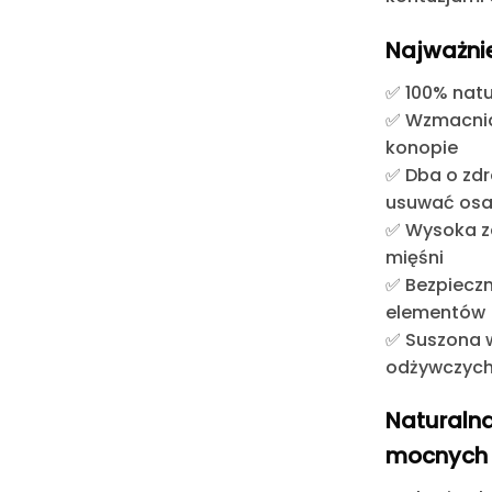
Najważnie
✅
100% nat
✅
Wzmacnia
konopie
✅
Dba o zdr
usuwać osa
✅
Wysoka z
mięśni
✅
Bezpieczn
elementów
✅
Suszona w
odżywczyc
Naturaln
mocnych 