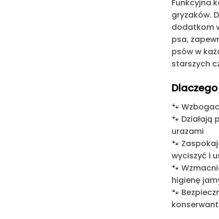
Funkcyjna k
gryzaków
. 
dodatkom 
psa, zapewn
psów w każd
starszych 
Dlaczego
🐾
Wzbogaca
🐾
Działają 
urazami
🐾
Zaspokaja
wyciszyć i 
🐾
Wzmacnia
higienę jam
🐾
Bezpieczn
konserwan