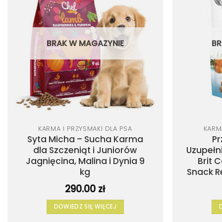
do
listy
życzeń
BRAK W MAGAZYNIE
BR
KARMA I PRZYSMAKI DLA PSA
KARM
Syta Micha – Sucha Karma
Pr
dla Szczeniąt i Juniorów
Uzupełn
Jagnięcina, Malina i Dynia 9
Brit 
kg
Snack R
290.00
zł
DOWIEDZ SIĘ WIĘCEJ