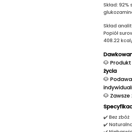
Skład:
92% s
glukozamin
Skład anali
Popiół suro
408.22 kcal
Dawkowan
🐶 Produk
życia
🐶 Podawa
indywidua
🐶 Zawsze
Specyfikac
✔️
Bez zbóż
✔️
Naturalna
✔️
Niebarwi