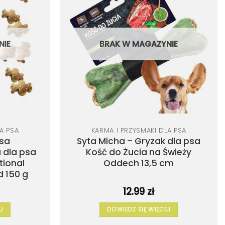
do
do
listy
listy
życzeń
życzeń
NIE
BRAK W MAGAZYNIE
A PSA
KARMA I PRZYSMAKI DLA PSA
psa
Syta Micha – Gryzak dla psa
 dla psa
Kość do Żucia na Świeży
tional
Oddech 13,5 cm
d 150 g
12.99
zł
J
DOWIEDZ SIĘ WIĘCEJ