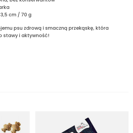
arka
13,5 cm / 70 g
jemu psu zdrową i smaczną przekąskę, która
o stawy i aktywność
!
Dodaj
Dodaj