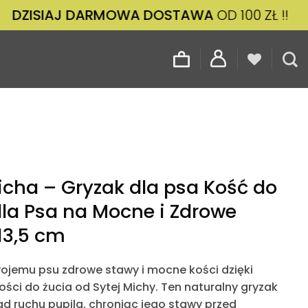
IAJ DARMOWA DOSTAWA
OD 100 ZŁ !!
ZAM
icha – Gryzak dla psa Kość do
dla Psa na Mocne i Zdrowe
13,5 cm
ojemu psu zdrowe stawy i mocne kości dzięki
ości do żucia od Sytej Michy
. Ten naturalny gryzak
ad ruchu pupila, chroniąc jego stawy przed