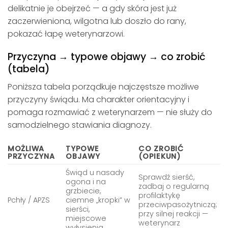
delikatnie je obejrzeć — a gdy skóra jest już
zaczerwieniona, wilgotna lub doszło do rany,
pokazać łapę weterynarzowi.
Przyczyna → typowe objawy → co zrobić
(tabela)
Poniższa tabela porządkuje najczęstsze możliwe
przyczyny świądu. Ma charakter orientacyjny i
pomaga rozmawiać z weterynarzem — nie służy do
samodzielnego stawiania diagnozy.
MOŻLIWA
TYPOWE
CO ZROBIĆ
PRZYCZYNA
OBJAWY
(OPIEKUN)
Świąd u nasady
Sprawdź sierść,
ogona i na
zadbaj o regularną
grzbiecie,
profilaktykę
Pchły / APZS
ciemne „kropki” w
przeciwpasożytniczą;
sierści,
przy silnej reakcji —
miejscowe
weterynarz
wyłysienia