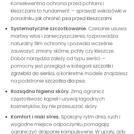
Konsekwentna ochrona przed pchłami i
kleszczami to fundament — sprawdź wskazówki w
poradniku
jak chronić psa przed kleszczami
.
Systematyczne szczotkowanie.
Czesanie usuwa
martwy włos i zanieczyszczenia, rozprowadza
naturalny film ochronny i pozwala wcześnie
zauważyć zmiany skórne, pchły czy kleszcze.
Dobór narzędzia zależy od typu sierści —
pomocny jest przegląd w kategorii
szczotki i
zgrzebła do sierści
, a konkretne modele znajdziesz
na podstronie
szczotka dla psa
.
Rozsądna higiena skóry.
Zimą ogranicz
częstotliwość kąpieli i używaj łagodnych
kosmetyków, by nie przesuszać skóry.
Komfort i niski stres.
Spokojny rytm dnia, ruch i
wygodne miejsce odpoczynku pomagają
ograniczyć drapanie kompulsywne. W upały, gdy