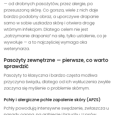
— od drobnych pasożytów, przez alergie, po
przesuszoną skórę. Co gorsza, wiele z nich daje
bardzo podobny obraz, a uporczywe drapanie
samo w sobie uszkadza skórę i otwiera drogę
wtórnym infekcjom. Dlatego celem nie jest
„zatrzymanie drapania” na siłę, tylko ustalenie, co je
wywołuje — a to najczęściej wymaga oka
weterynarza.
Pasożyty zewnętrzne — pierwsze, co warto
sprawdzić
Pasożyty to klasyczna i bardzo częsta możliwa
przyczyna świądu, dlatego od ich wykluczenia zwykle
zaczyna się myślenie o problemie skórnym.
Pchły i alergiczne pchle zapalenie skóry (APZS)
Pchły powodują intensywne swędzenie, zwłaszcza u
nasady ogona, na grzbiecie i brzuchu. U psów