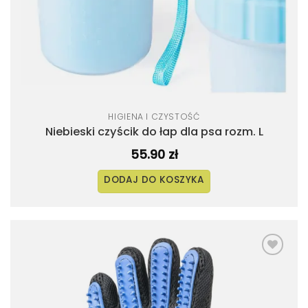
HIGIENA I CZYSTOŚĆ
Niebieski czyścik do łap dla psa rozm. L
55.90
zł
DODAJ DO KOSZYKA
Dodaj
do
listy
życzeń