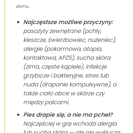
domu.
Najczęstsze możliwe przyczyny:
pasożyty zewnętrzne (pchły,
kleszcze, świerzbowiec, nużeniec),
alergie (pokarmowa, atopia,
kontaktowa, APZS), sucha skóra
(zima, częste kąpiele), infekcje
grzybicze i bakteryjne, stres lub
nuda (drapanie kompulsywne), a
także ciało obce w skórze czy
między palcami.
Pies drapie się, a nie ma pcheł?
Najczęściej w grę wchodzi alergia
lub sucha skóra — ale nie wyklucza