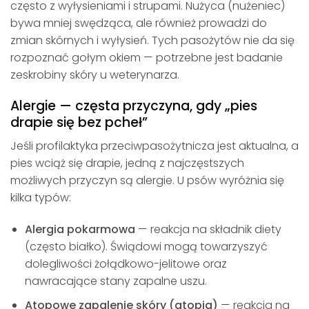
często z wyłysieniami i strupami. Nużyca (nużeniec)
bywa mniej swędząca, ale również prowadzi do
zmian skórnych i wyłysień. Tych pasożytów nie da się
rozpoznać gołym okiem — potrzebne jest badanie
zeskrobiny skóry u weterynarza.
Alergie — częsta przyczyna, gdy „pies
drapie się bez pcheł”
Jeśli profilaktyka przeciwpasożytnicza jest aktualna, a
pies wciąż się drapie, jedną z najczęstszych
możliwych przyczyn są alergie. U psów wyróżnia się
kilka typów:
Alergia pokarmowa
— reakcja na składnik diety
(często białko). Świądowi mogą towarzyszyć
dolegliwości żołądkowo-jelitowe oraz
nawracające stany zapalne uszu.
Atopowe zapalenie skóry (atopia)
— reakcja na