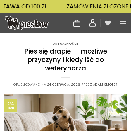
Przewiń
 100 ZŁ
ZAMÓWIENIA ZŁOŻONE
DO 14:00
W
do
zawartości
AKTUALNOŚCI
Pies się drapie — możliwe
przyczyny i kiedy iść do
weterynarza
OPUBLIKOWANO NA
24 CZERWCA, 2026
PRZEZ
ADAM SMOTER
24
cze