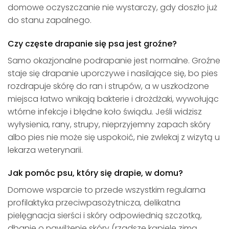
domowe oczyszczanie nie wystarczy, gdy doszło już
do stanu zapalnego.
Czy częste drapanie się psa jest groźne?
Samo okazjonalne podrapanie jest normalne. Groźne
staje się drapanie uporczywe i nasilające się, bo pies
rozdrapuje skórę do ran i strupów, a w uszkodzone
miejsca łatwo wnikają bakterie i drożdżaki, wywołując
wtórne infekcje i błędne koło świądu. Jeśli widzisz
wyłysienia, rany, strupy, nieprzyjemny zapach skóry
albo pies nie może się uspokoić, nie zwlekaj z wizytą u
lekarza weterynarii.
Jak pomóc psu, który się drapie, w domu?
Domowe wsparcie to przede wszystkim regularna
profilaktyka przeciwpasożytnicza, delikatna
pielęgnacja sierści i skóry odpowiednią szczotką,
dbanie o nawilżenie skóry (rzadsze kąpiele zimą,