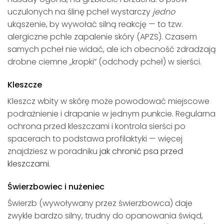
uczulonych na ślinę pcheł wystarczy
jedno
ukąszenie, by wywołać silną reakcję — to tzw.
alergiczne pchle zapalenie skóry (APZS). Czasem
samych pcheł nie widać, ale ich obecność zdradzają
drobne ciemne „kropki” (odchody pcheł) w sierści.
Kleszcze
Kleszcz wbity w skórę może powodować miejscowe
podrażnienie i drapanie w jednym punkcie. Regularna
ochrona przed kleszczami i kontrola sierści po
spacerach to podstawa profilaktyki — więcej
znajdziesz w poradniku
jak chronić psa przed
kleszczami
.
Świerzbowiec i nużeniec
Świerzb (wywoływany przez świerzbowca) daje
zwykle bardzo silny, trudny do opanowania świąd,