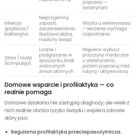
poprawy —
weterynarz
Nieprzyjemny
Infekcja
zapach,
Wizyta u weterynarza
grzybicza /
zaczerwienienie,
— leczenie wymaga
bakteryjna
tłustawa skóra,
rozpoznania
nasilony świąd
Lizanie i
Najpierw wyklucz
podgryzanie w
przyczyny medyczne
Stres / nuda
spoczynku, brak
u weterynarza,
(kompulsja)
widocznych
potem popracuj nad
zmian skórnych
rutyną i aktywnością
Domowe wsparcie i profilaktyka — co
realnie pomaga
Domowe działania nie zastąpią diagnozy, ale wiele z
nich realnie obniża ryzyko świądu i wspiera zdrowie
skóry psa:
Regularna profilaktyka przeciwpasożytnicza.