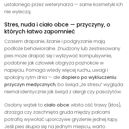
ustalonego przez weterynarza — same kosmetyki ich
nie wyleczą.
Stres, nuda i ciało obce — przyczyny, o
których łatwo zapomnieć
Czasem drapanie, lizanie i podgryzanie mają
podłoże behawioralne. Znudzony lub zestresowany
pies może drapać się i wylizywać kompulsywnie,
podobnie jak człowiek obgryza paznokcie w
napięciu. Pomaga wtedy więcej ruchu, uwagi i
spokojny rytm dnia — ale
dopiero po wykluczeniu
przyczyn medycznych
, bo świąd „ze stresu” wygląda
niemal identycznie jak świąd z alergii czy pasożytów.
Osobny wątek to
ciało obce
: wbita ość trawy (kłos),
drzazga czy zaschnięta gruda między palcami
potrafią wywołać uporczywe gryzienie jednej łapy.
Jeśli pies skupia się na jednym miejscu, warto