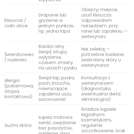
Obejrzyj miejsce,
Drapanie lub
usuń kleszcza
Kleszcze /
gryzienie w
odpowiednim
ciało obce
jednym punkcie,
narzędziem; przy
np. jedna łapa
ranie lub zapaleniu —
weterynarz
Bardzo silny
Nie zwlekaj —
świąd, strupy,
Świerzbowiec
potrzebne badanie
wyłysienia,
/ nużeniec
zeskrobiny skóry u
czasem zmiany
weterynarza
na uszach i pysku
Świąd łap, pyska,
Konsultacja z
Alergia
pach, brzucha;
weterynarzem
(pokarmowa,
nawracające
(diagnostyka,
atopia,
zapalenia uszu;
ewentualna dieta
kontaktowa)
sezonowość
eliminacyjna)
Rzadsze kąpiele
łagodnymi
Łupież, matowa
kosmetykami,
sierść, swędzenie
Sucha skóra
regularne
bez pasożytów,
szczotkowanie; brak
nasilenie zimą