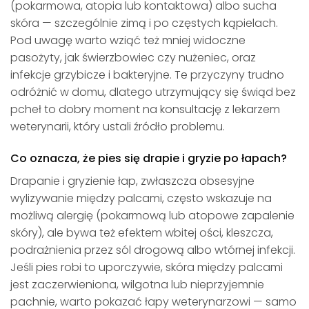
(pokarmowa, atopia lub kontaktowa) albo sucha
skóra — szczególnie zimą i po częstych kąpielach.
Pod uwagę warto wziąć też mniej widoczne
pasożyty, jak świerzbowiec czy nużeniec, oraz
infekcje grzybicze i bakteryjne. Te przyczyny trudno
odróżnić w domu, dlatego utrzymujący się świąd bez
pcheł to dobry moment na konsultację z lekarzem
weterynarii, który ustali źródło problemu.
Co oznacza, że pies się drapie i gryzie po łapach?
Drapanie i gryzienie łap, zwłaszcza obsesyjne
wylizywanie między palcami, często wskazuje na
możliwą alergię (pokarmową lub atopowe zapalenie
skóry), ale bywa też efektem wbitej ości, kleszcza,
podrażnienia przez sól drogową albo wtórnej infekcji.
Jeśli pies robi to uporczywie, skóra między palcami
jest zaczerwieniona, wilgotna lub nieprzyjemnie
pachnie, warto pokazać łapy weterynarzowi — samo