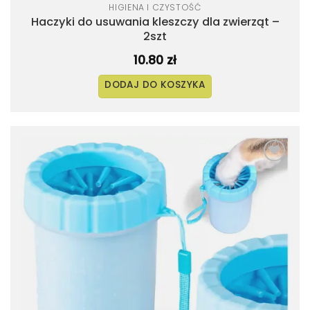
HIGIENA I CZYSTOŚĆ
Haczyki do usuwania kleszczy dla zwierząt –
2szt
10.80
zł
DODAJ DO KOSZYKA
Dodaj
do
listy
życzeń