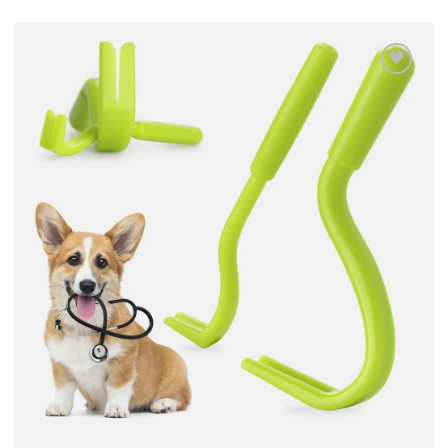
Dodaj
do
listy
życzeń