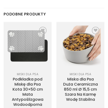
PODOBNE PRODUKTY
Dodaj
Dodaj
do
do
listy
listy
życzeń
życzeń
MISKI DLA PSA
MISKI DLA PSA
Podkładka pod
Miska dla Psa
Miskę dla Psa
Duża Ceramiczna
Kota 30×50 cm
850 ml Ø 15,5 cm
Mata
Szara Na Karmę
Antypoślizgowa
Wodę Stabilna
Wodoodporna