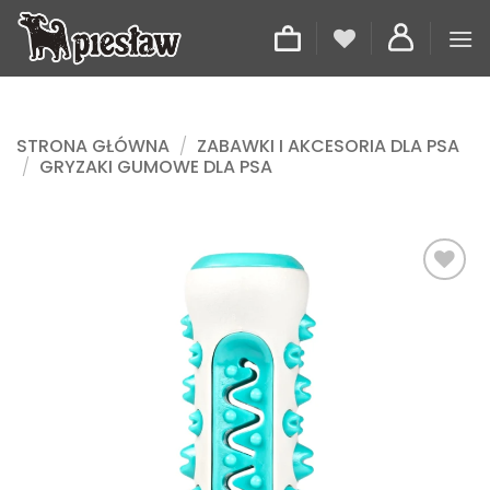
Przewiń
do
zawartości
STRONA GŁÓWNA
/
ZABAWKI I AKCESORIA DLA PSA
/
GRYZAKI GUMOWE DLA PSA
Dodaj
do
listy
życzeń