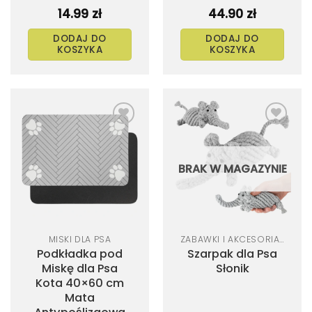
14.99
zł
44.90
zł
DODAJ DO
DODAJ DO
KOSZYKA
KOSZYKA
Dodaj
Dodaj
do
do
listy
listy
życzeń
życzeń
BRAK W MAGAZYNIE
MISKI DLA PSA
ZABAWKI I AKCESORIA DLA PSA
Podkładka pod
Szarpak dla Psa
Miskę dla Psa
Słonik
Kota 40×60 cm
Mata