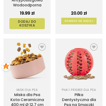
Antypoślizgowa
Wodoodporna
19.99
zł
20.00
zł
DOWIEDZ SIĘ WIĘCEJ
DODAJ DO
KOSZYKA
Dodaj
Dodaj
do
do
listy
listy
życzeń
życzeń
MISKI DLA PSA
PIŁKI I FRISBEE DLA PSA
Miska dla Psa
Piłka
Kota Ceramiczna
Dentystyczna dla
400 ml Ø 12,7 cm
Psa na Smaczki