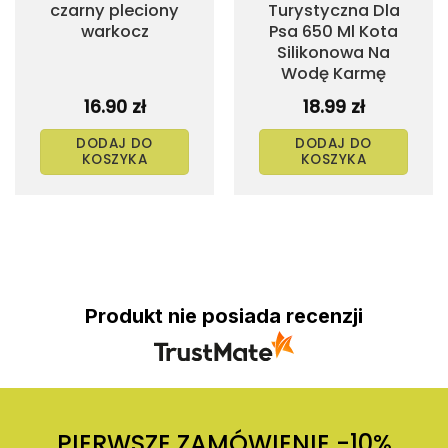
czarny pleciony
Turystyczna Dla
warkocz
Psa 650 Ml Kota
Silikonowa Na
Wodę Karmę
16.90
zł
18.99
zł
DODAJ DO
DODAJ DO
KOSZYKA
KOSZYKA
Produkt nie posiada recenzji
PIERWSZE ZAMÓWIENIE -10%