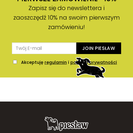
Zapisz się do newslettera i
zaoszczędź 10% na swoim pierwszym
zamówieniu!
JOIN PIESŁAW
Akceptuję
regulamin
i
politykę prywatności