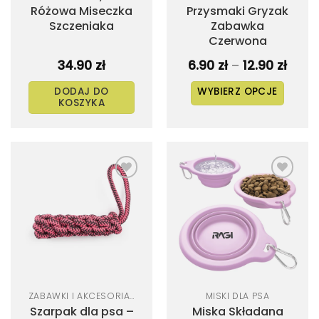
Różowa Miseczka
Przysmaki Gryzak
Szczeniaka
Zabawka
Czerwona
Zakr
34.90
zł
6.90
zł
–
12.90
zł
cen:
od
DODAJ DO
WYBIERZ OPCJE
6.90 z
KOSZYKA
do
Ten
12.90 
produkt
ma
wiele
wariantów.
Dodaj
Dodaj
Opcje
do
do
listy
listy
można
życzeń
życzeń
wybrać
na
stronie
produktu
ZABAWKI I AKCESORIA DLA PSA
MISKI DLA PSA
Szarpak dla psa –
Miska Składana