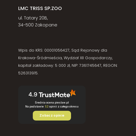
LMC TRISS SP.ZOO
ul. Tatary 20B,
34-500 Zakopane
Wpis do KRS: 00001056427, Sąd Rejonowy dla
Krakowa-Śródmieścia, Wydział XII Gospodarczy,
kapitał zakładowy: 5 000 zł, NIP: 7361745647, REGON:
526313915.
4.9
Średnia ocena pieslaw.pl
Na podstawie
52
opinii
z całego okresu
Zobacz opinie