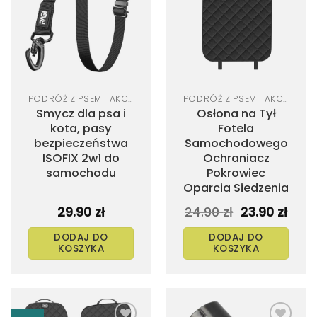
do
do
listy
listy
życzeń
życzeń
PODRÓŻ Z PSEM I AKCESORIA SAMOCHODOWE
PODRÓŻ Z PSEM I AKCESORIA SAMOCHODOWE
Smycz dla psa i
Osłona na Tył
kota, pasy
Fotela
bezpieczeństwa
Samochodowego
ISOFIX 2w1 do
Ochraniacz
samochodu
Pokrowiec
Oparcia Siedzenia
Pierwotna
Aktu
29.90
zł
24.90
zł
23.90
zł
cena
cen
wynosiła:
wyno
DODAJ DO
DODAJ DO
24.90 zł.
23.90 
KOSZYKA
KOSZYKA