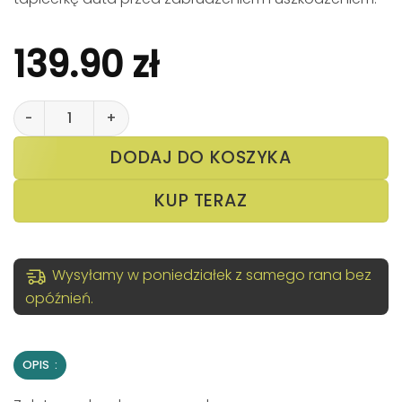
139.90
zł
ilość Wodoodporny Pokrowiec na Siedzenia do Samochod
DODAJ DO KOSZYKA
KUP TERAZ
Wysyłamy w poniedziałek z samego rana bez
opóźnień.
OPIS