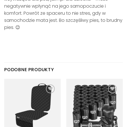
negatywnie wpłynąć na jego samopoczucie i
komfort. Powrót ze spaceru to nie stres, gdy w
samochodzie mata jest. Bo szczęśliwy pies, to brudny
pies. 😉
PODOBNE PRODUKTY
Dodaj
Dodaj
do
do
listy
listy
życzeń
życzeń