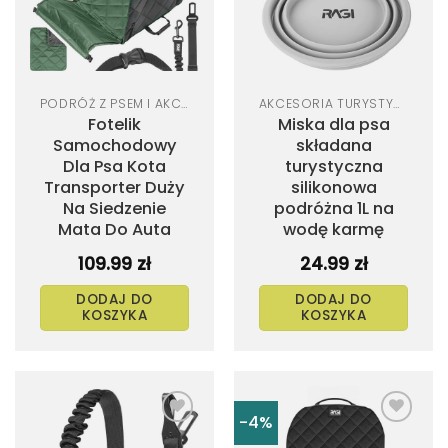
PODRÓŻ Z PSEM I AKCESORIA SAMOCHODOWE
AKCESORIA TURYSTYCZNE DLA PSA
Fotelik
Miska dla psa
Samochodowy
składana
Dla Psa Kota
turystyczna
Transporter Duży
silikonowa
Na Siedzenie
podróżna 1L na
Mata Do Auta
wodę karmę
109.99
zł
24.99
zł
DODAJ DO
DODAJ DO
KOSZYKA
KOSZYKA
-4%
Dodaj
Dodaj