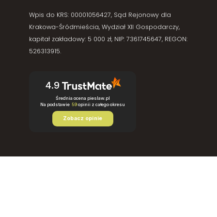
Wpis do KRS: 00001056427, Sąd Rejonowy dla
Krakowa-Śródmieścia, Wydział XII Gospodarczy,
kapitał zakładowy: 5 000 zł, NIP: 7361745647, REGON:
526313915.
4.9
Średnia ocena pieslaw.pl
Na podstawie
59
opinii
z całego okresu
Zobacz opinie