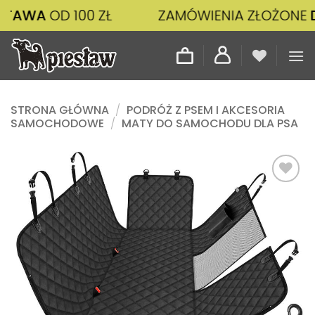
Przewiń
D 100 ZŁ
ZAMÓWIENIA ZŁOŻONE
DO 14:0
do
zawartości
STRONA GŁÓWNA
/
PODRÓŻ Z PSEM I AKCESORIA
SAMOCHODOWE
/
MATY DO SAMOCHODU DLA PSA
Dodaj
do
listy
życzeń