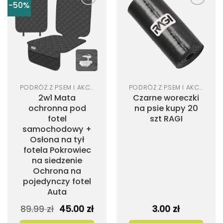
-50%
Dodaj
Dodaj
do
do
listy
listy
życzeń
życzeń
PODRÓŻ Z PSEM I AKCESORIA SAMOCHODOWE
PODRÓŻ Z PSEM I AKCESORIA SAMOCHODOWE
2w1 Mata
Czarne woreczki
ochronna pod
na psie kupy 20
fotel
szt RAGI
samochodowy +
Osłona na tył
fotela Pokrowiec
na siedzenie
Ochrona na
pojedynczy fotel
Auta
Pierwotna
Aktualna
89.99
zł
45.00
zł
3.00
zł
cena
cena