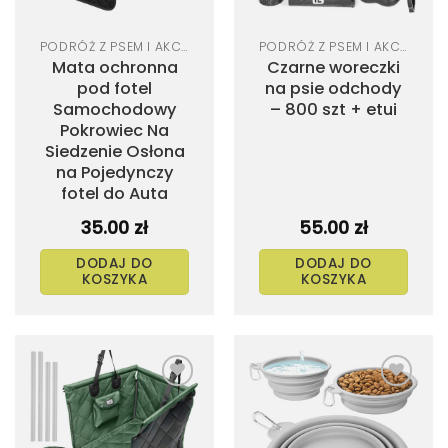
PODRÓŻ Z PSEM I AKCESORIA SAMOCHODOWE
PODRÓŻ Z PSEM I AKCESORIA SAMOCHODOWE
Mata ochronna
Czarne woreczki
pod fotel
na psie odchody
Samochodowy
– 800 szt + etui
Pokrowiec Na
Siedzenie Osłona
na Pojedynczy
fotel do Auta
35.00
zł
55.00
zł
DODAJ DO
DODAJ DO
KOSZYKA
KOSZYKA
Dodaj
Dodaj
do
do
listy
listy
życzeń
życzeń