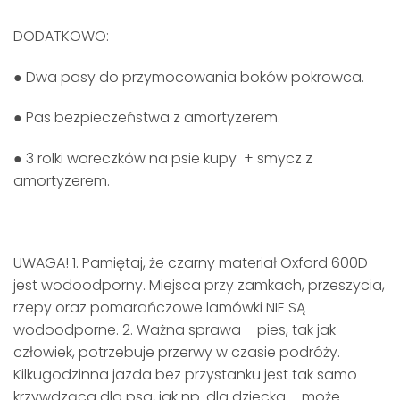
DODATKOWO:
● Dwa pasy do przymocowania boków pokrowca.
● Pas bezpieczeństwa z amortyzerem.
● 3 rolki woreczków na psie kupy + smycz z
amortyzerem.
UWAGA! 1. Pamiętaj, że czarny materiał Oxford 600D
jest wodoodporny. Miejsca przy zamkach, przeszycia,
rzepy oraz pomarańczowe lamówki NIE SĄ
wodoodporne. 2. Ważna sprawa – pies, tak jak
człowiek, potrzebuje przerwy w czasie podróży.
Kilkugodzinna jazda bez przystanku jest tak samo
krzywdząca dla psa, jak np. dla dziecka – może