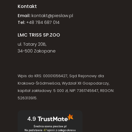
Kontakt
Email:
kontakt@pieslaw.pl
Tel:
+48 784 687 014
LMC TRISS SP.ZOO
ul. Tatary 20B,
34-500 Zakopane
Wpis do KRS: 00001056427, Sąd Rejonowy dla
Krakowa-Śródmieścia, Wydział XII Gospodarczy,
kapitał zakładowy: 5 000 zł, NIP: 7361745647, REGON:
526313915.
4.9
Średnia ocena pieslaw.pl
Na podstawie
47
opinii
z całego okresu