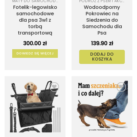
MATY DO SAMOCHODU DLA PSA
PODRÓŻ Z PSEM I AKCESORIA SAMOCHODOWE
Fotelik-legowisko
Wodoodporny
samochodowe
Pokrowiec na
dla psa 3w1 z
Siedzenia do
torbą
Samochodu dla
transportową
Psa
300.00
zł
139.90
zł
DOWIEDZ SIĘ WIĘCEJ
DODAJ DO
KOSZYKA
Dodaj
Dodaj
do
do
listy
listy
życzeń
życzeń