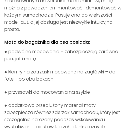
zastosowanym uniwersalnemu rozmiarowi, matę
można z powodzeniem montować i demontować w
każdym samochodzie. Pasuje ona do większości
modeli aut, a jej obsługa jest niezwykle intuicyjna i
prosta.
Mata do bagażnika dla psa posiada:
● podwójne mocowania – zabezpieczają zarówno
psa, jak i matę
● klamry na zatrzask mocowane na zagłówki – do
foteli i po obu bokach
● przyssawki do mocowania na szybie
● dodatkowo przedłużony materiał maty
zabezpiecza również zderzak samochodu, który jest
szczególnie narażony podczas wskakiwania i
wyskakiwania piesków lub załadunku różnych