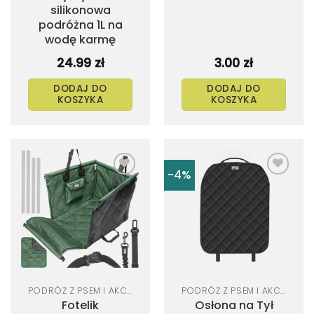
silikonowa
podróżna 1L na
wodę karmę
24.99
zł
3.00
zł
DODAJ DO
DODAJ DO
KOSZYKA
KOSZYKA
-4%
Dodaj
Dodaj
do
do
listy
listy
życzeń
życzeń
PODRÓŻ Z PSEM I AKCESORIA SAMOCHODOWE
PODRÓŻ Z PSEM I AKCESORIA SAMOCHODOWE
Fotelik
Osłona na Tył