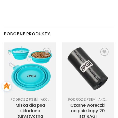
PODOBNE PRODUKTY
Dodaj
Dodaj
do
do
listy
listy
życzeń
życzeń
PODRÓŻ Z PSEM I AKCESORIA SAMOCHODOWE
PODRÓŻ Z PSEM I AKCESORIA SAMOCHODOWE
Miska dla psa
Czarne woreczki
składana
na psie kupy 20
turystyczna
szt RAGI