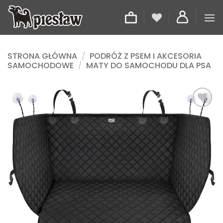
Przewiń
do
zawartości
STRONA GŁÓWNA
/
PODRÓŻ Z PSEM I AKCESORIA
SAMOCHODOWE
/
MATY DO SAMOCHODU DLA PSA
Dodaj
do
listy
życzeń