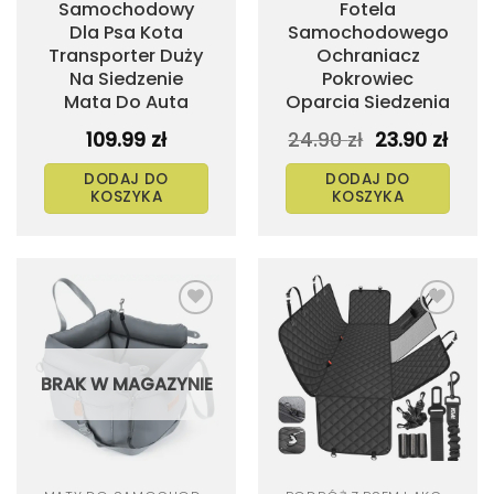
Samochodowy
Fotela
Dla Psa Kota
Samochodowego
Transporter Duży
Ochraniacz
Na Siedzenie
Pokrowiec
Mata Do Auta
Oparcia Siedzenia
Pierwotna
Aktu
109.99
zł
24.90
zł
23.90
zł
cena
cen
wynosiła:
wyno
DODAJ DO
DODAJ DO
24.90 zł.
23.90 
KOSZYKA
KOSZYKA
Dodaj
Dodaj
do
do
listy
listy
życzeń
życzeń
BRAK W MAGAZYNIE