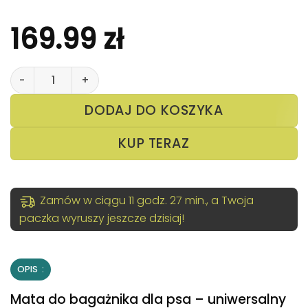
169.99
zł
ilość Mata do bagażnika dla psa – uniwersalny pokrowiec
DODAJ DO KOSZYKA
KUP TERAZ
Zamów w ciągu 11 godz. 27 min., a Twoja
paczka wyruszy jeszcze dzisiaj!
OPIS
Mata do bagażnika dla psa – uniwersalny