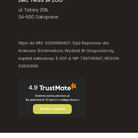
LMC TRISS SP.ZOO
ul. Tatary 20B,
34-500 Zakopane
Wpis do KRS: 00001056427, Sąd Rejonowy dla
Krakowa-Śródmieścia, Wydział XII Gospodarczy,
kapitał zakładowy: 5 000 zł, NIP: 7361745647, REGON:
526313915.
4.9
Średnia ocena pieslaw.pl
Na podstawie
60
opinii
z całego okresu
Zobacz opinie