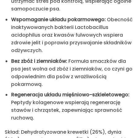
utrzymać stres pod kontrolą, wspierając ogólne
samopoczucie psa.
Wspomaganie układu pokarmowego:
Obecność
inaktywowanych bakterii Lactobacillus
acidophilus oraz kwasów fulwowych wspiera
zdrowie jelit i poprawia przyswajanie składników
odżywczych.
Bez zbóż i ziemniaków:
Formuła
smaczków dla
psa
jest wolna od zbóż i ziemniaków, co czyni go
odpowiednim dla psów z wrażliwością
pokarmową.
Regeneracja układu mięśniowo-szkieletowego:
Peptydy kolagenowe wspierają regenerację
stawów i chrząstek, zapewniając sprawność
ruchową.
Skład:
Dehydratyzowane krewetki (26%), dynia