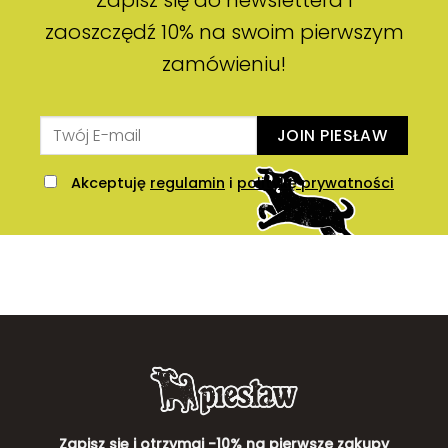
Zapisz się do newslettera i
zaoszczędź 10% na swoim pierwszym
zamówieniu!
JOIN PIESŁAW
Akceptuję
regulamin
i
politykę prywatności
Zapisz się i otrzymaj -10% na pierwsze zakupy