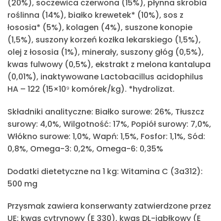
(20%), soczewica czerwona (15%), płynna skrobia
roślinna (14%), białko krewetek* (10%), sos z
łososia* (5%), kolagen (4%), suszone konopie
(1,5%), suszony korzeń kozłka lekarskiego (1,5%),
olej z łososia (1%), minerały, suszony głóg (0,5%),
kwas fulwowy (0,5%), ekstrakt z melona kantalupa
(0,01%), inaktywowane Lactobacillus acidophilus
HA – 122 (15×10⁹ komórek/kg). *hydrolizat.
Składniki analityczne:
Białko surowe: 26%​, Tłuszcz
surowy: 4,0%​, Wilgotność: 17%​, Popiół surowy: 7,0%​
,
Włókno surowe: 1,0%​, Wapń: 1,5%​, Fosfor: 1,1%​, Sód:
0,8%​, Omega-3: 0,2%​, Omega-6: 0,35%​
Dodatki dietetyczne na 1 kg:
Witamina C (3a312):
500 mg​
Przysmak
zawiera konserwanty zatwierdzone przez
UE: kwas cytrynowy (E 330), kwas DL-jabłkowy (E