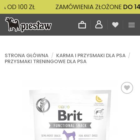
Przewiń
0 ZŁ
ZAMÓWIENIA ZŁOŻONE
DO 14:00
WYS
do
zawartości
STRONA GŁÓWNA
/
KARMA I PRZYSMAKI DLA PSA
/
PRZYSMAKI TRENINGOWE DLA PSA
Dodaj
do
listy
życzeń