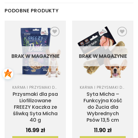
PODOBNE PRODUKTY
Dodaj
Dodaj
do
do
listy
listy
życzeń
życzeń
BRAK W MAGAZYNIE
BRAK W MAGAZYNIE
KARMA I PRZYSMAKI DLA PSA
KARMA I PRZYSMAKI DLA PSA
Przysmaki dla psa
Syta Micha –
Liofilizowane
Funkcyjna Kość
FREEZY Kaczka ze
do Żucia dla
śliwką Syta Micha
Wybrednych
40 g
Psów 13,5 cm
16.99
zł
11.90
zł