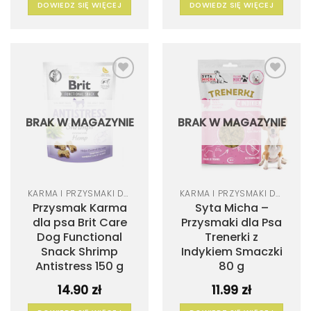
DOWIEDZ SIĘ WIĘCEJ
DOWIEDZ SIĘ WIĘCEJ
Dodaj
Dodaj
do
do
listy
listy
życzeń
życzeń
BRAK W MAGAZYNIE
BRAK W MAGAZYNIE
KARMA I PRZYSMAKI DLA PSA
KARMA I PRZYSMAKI DLA PSA
Przysmak Karma
Syta Micha –
dla psa Brit Care
Przysmaki dla Psa
Dog Functional
Trenerki z
Snack Shrimp
Indykiem Smaczki
Antistress 150 g
80 g
14.90
zł
11.99
zł