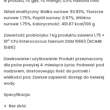
w proszku, 1% gęś, 1% mango, 0,5% nasiona chia
Skład analityczny:
Białko surowe: 93.83%, Tłuszcze
surowe: 1.75%, Popiół surowy: 0.97%, Włókno
surowe: 1.75%, Kaloryczność: 401.87 kcal/100 g
Zawartość probiotyku:
1 kg produktu zawiera
1,75 ×
10¹⁰ CFU Enterococcus faecium DSM 10663 (NCIMB
10415)
Dawkowanie i użytkowanie:
Produkt przeznaczony
dla psów powyżej
4. miesiąca życia.
Podawać pod
nadzorem, dostosowując ilość do potrzeb i
wielkości psa. Zawsze zapewnić
dostęp do świeżej
wody.
Specyfikacja:
Bez zbóż