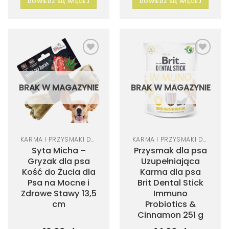
DOWIEDZ SIĘ WIĘCEJ
DOWIEDZ SIĘ WIĘCEJ
Dodaj
Dodaj
do
do
listy
listy
życzeń
życzeń
BRAK W MAGAZYNIE
BRAK W MAGAZYNIE
KARMA I PRZYSMAKI DLA PSA
KARMA I PRZYSMAKI DLA PSA
Syta Micha –
Przysmak dla psa
Gryzak dla psa
Uzupełniająca
Kość do Żucia dla
Karma dla psa
Psa na Mocne i
Brit Dental Stick
Zdrowe Stawy 13,5
Immuno
cm
Probiotics &
Cinnamon 251 g