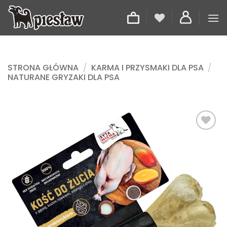
Przewiń
do
zawartości
STRONA GŁÓWNA
/
KARMA I PRZYSMAKI DLA PSA
/
NATURANE GRYZAKI DLA PSA
Dodaj
do
listy
życzeń