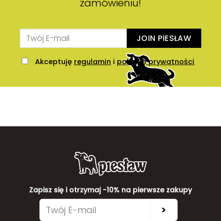
zamówieniu!
JOIN PIESŁAW
Akceptuję
regulamin
i
politykę prywatności
Zapisz się i otrzymaj -10% na pierwsze zakupy
>