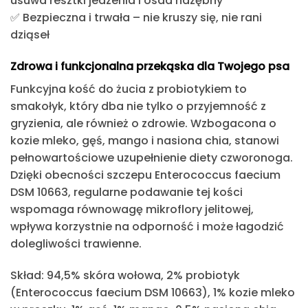
usuwa resztki jedzenia i osad nazębny
✅
Bezpieczna i trwała
– nie kruszy się, nie rani
dziąseł
Zdrowa i funkcjonalna przekąska dla Twojego psa
Funkcyjna kość do żucia
z probiotykiem to
smakołyk
, który dba nie tylko o przyjemność z
gryzienia, ale również o zdrowie
. Wzbogacona o
kozie mleko, gęś, mango i nasiona chia
, stanowi
pełnowartościowe uzupełnienie diety czworonoga.
Dzięki obecności szczepu
Enterococcus faecium
DSM 10663
, regularne podawanie tej kości
wspomaga równowagę mikroflory jelitowej,
wpływa korzystnie na odporność i może łagodzić
dolegliwości trawienne.
Skład:
94,5% skóra wołowa, 2% probiotyk
(Enterococcus faecium DSM 10663), 1% kozie mleko