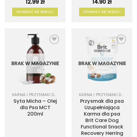
12.99
zł
14.90
zł
DOWIEDZ SIĘ WIĘCEJ
DOWIEDZ SIĘ WIĘCEJ
Dodaj
Dodaj
do
do
listy
listy
życzeń
życzeń
BRAK W MAGAZYNIE
BRAK W MAGAZYNIE
KARMA I PRZYSMAKI DLA PSA
KARMA I PRZYSMAKI DLA PSA
Syta Micha – Olej
Przysmak dla psa
dla Psa MCT
Uzupełniająca
200ml
Karma dla psa
Brit Care Dog
Functional Snack
Recovery Herring