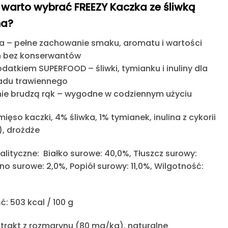
warto wybrać FREEZY Kaczka ze śliwką
ha?
ja
– pełne zachowanie smaku, aromatu i wartości
 bez konserwantów
dodatkiem SUPERFOOD
– śliwki, tymianku i inuliny dla
ładu trawiennego
nie brudzą rąk
– wygodne w codziennym użyciu
ięso kaczki, 4% śliwka, 1% tymianek, inulina z cykorii
), drożdże
nalityczne:
Białko surowe: 40,0%, Tłuszcz surowy:
no surowe: 2,0%, Popiół surowy: 11,0%, Wilgotność:
ć:
503 kcal / 100 g
trakt z rozmarynu (80 mg/kg), naturalne