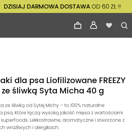
IAJ DARMOWA DOSTAWA
OD 60 ZŁ !!
ZAM
ki dla psa Liofilizowane FREEZY
 ze śliwką Syta Micha 40 g
a ze śliwką od Sytej Michy – to 100% naturalne
a psa, które łączą wysoką jakość mięsa z wartościami
superfoods. Lekkostrawne, aromatyczne i stworzone z
h wrażliwych i alergikach.