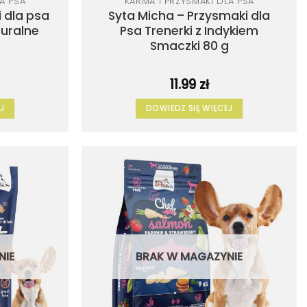
A PSA
KARMA I PRZYSMAKI DLA PSA
 dla psa
Syta Micha – Przysmaki dla
turalne
Psa Trenerki z Indykiem
g
Smaczki 80 g
11.99
zł
J
DOWIEDZ SIĘ WIĘCEJ
Dodaj
Dodaj
do
do
listy
listy
życzeń
życzeń
NIE
BRAK W MAGAZYNIE