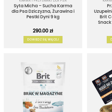
KARMA I PRZYSMAKI DLA PSA
KARM
Syta Micha – Sucha Karma
Pr
dla Psa Dziczyzna, Żurawina i
Uzupełn
Pestki Dyni 9 kg
Brit 
Snack 
290.00
zł
DOWIEDZ SIĘ WIĘCEJ
Dodaj
do
listy
życzeń
BRAK W MAGAZYNIE