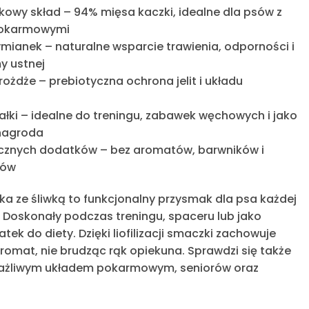
kowy skład
– 94% mięsa kaczki, idealne dla psów z
pokarmowymi
tymianek
– naturalne wsparcie trawienia, odporności i
y ustnej
drożdże
– prebiotyczna ochrona jelit i układu
łki
– idealne do treningu, zabawek węchowych i jako
nagroda
ucznych dodatków
– bez aromatów, barwników i
tów
ka ze śliwką to funkcjonalny
przysmak dla psa
każdej
u. Doskonały podczas treningu, spaceru lub jako
ek do diety. Dzięki liofilizacji
smaczki
zachowuje
aromat, nie brudząc rąk opiekuna. Sprawdzi się także
rażliwym układem pokarmowym, seniorów oraz