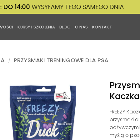
:00
WYSYŁAMY TEGO SAMEGO DNIA
DZIS
WOŚCI
KURSY I SZKOLENIA
BLOG
O NAS
KONTAKT
SA
/
PRZYSMAKI TRENINGOWE DLA PSA
Przysma
Kaczka
Dodaj
do
FREEZY Kaczk
listy
życzeń
przysmaki dl
odżywczymi 
myślą o psac