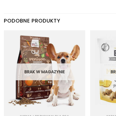
PODOBNE PRODUKTY
Dodaj
do
listy
życzeń
BRAK W MAGAZYNIE
BR