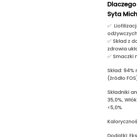
Dlaczego 
Syta Mic
✅
Liofilizac
odżywczych
✅
Skład z 
zdrowia uk
✅
Smaczki
Skład:
94% m
(źródło FOS
Składniki a
35,0%, Włók
<5,0%
Kalorycznoś
Dodatki:
Eks