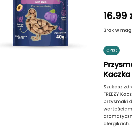
16.99
Brak w mag
OPIS
Przysma
Kaczka 
Szukasz zdr
FREEZY Kacz
przysmaki d
wartościam
aromatyczne
alergikach.