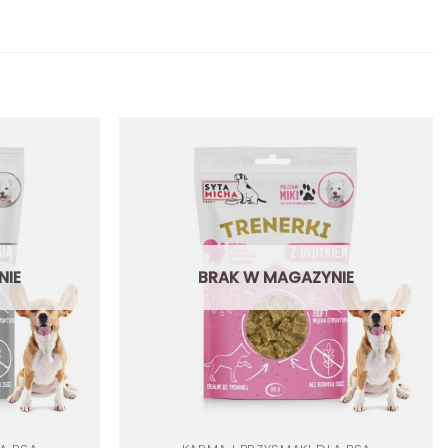
Dodaj
Dodaj
do
do
listy
listy
życzeń
życzeń
NIE
BRAK W MAGAZYNIE