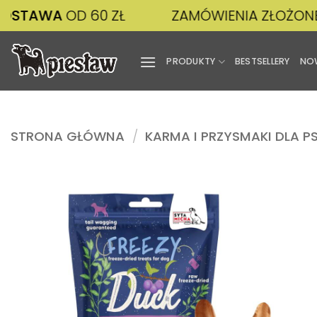
Przewiń
WA
OD 60 ZŁ
ZAMÓWIENIA ZŁOŻONE
DO 14
do
zawartości
PRODUKTY
BESTSELLERY
NO
STRONA GŁÓWNA
/
KARMA I PRZYSMAKI DLA P