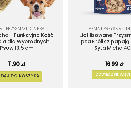
A I PRZYSMAKI DLA PSA
KARMA I PRZYSMAKI DL
cha – Funkcyjna Kość
Liofilizowane Przysm
cia dla Wybrednych
psa Królik z papają
Psów 13,5 cm
Syta Micha 4
11.90
zł
16.99
zł
DOWIEDZ SIĘ WIĘCE
DAJ DO KOSZYKA