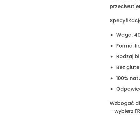
przeciwutle
Specyfikacj
Waga:
40
Forma:
li
Rodzaj bi
Bez glute
100% natu
Odpowiedn
Wzbogać di
– wybierz
FR