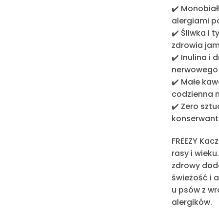
✔️
Monobiał
alergiami 
✔️
Śliwka i 
zdrowia jam
✔️
Inulina i 
nerwowego
✔️
Małe kawa
codzienna 
✔️
Zero szt
konserwan
FREEZY Kacz
rasy i wiek
zdrowy dodat
świeżość i 
u psów z w
alergików.