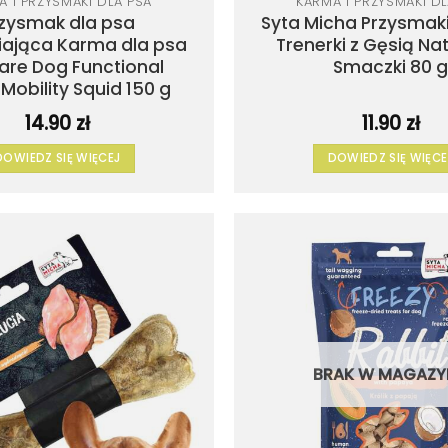
A I PRZYSMAKI DLA PSA
KARMA I PRZYSMAKI DL
zysmak dla psa
Syta Micha Przysmaki
iająca Karma dla psa
Trenerki z Gęsią Na
Care Dog Functional
Smaczki 80 
Mobility Squid 150 g
14.90
zł
11.90
zł
DOWIEDZ SIĘ WIĘCEJ
DOWIEDZ SIĘ WIĘCE
Dodaj
do
listy
życzeń
BRAK W MAGAZY