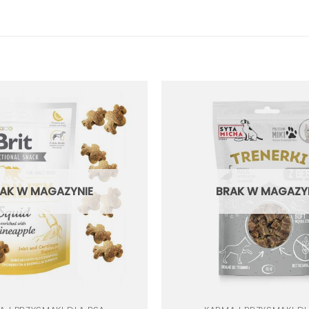
Dodaj
do
listy
życzeń
AK W MAGAZYNIE
BRAK W MAGAZY