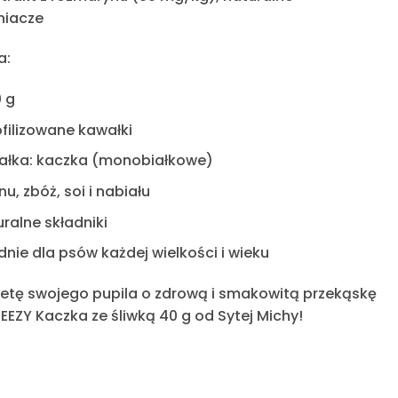
niacze
a:
 g
ofilizowane kawałki
ałka:
kaczka (monobiałkowe)
nu, zbóż, soi i nabiału
ralne składniki
ie dla psów każdej wielkości i wieku
etę swojego pupila o zdrową i smakowitą
przekąskę
EEZY Kaczka ze śliwką 40 g
od Sytej Michy!