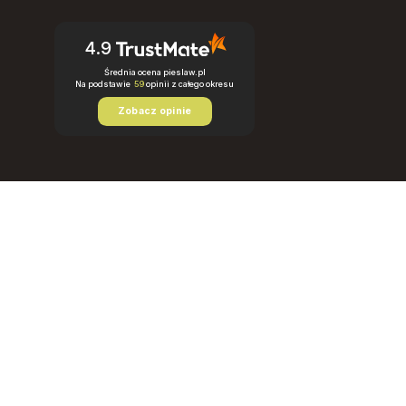
4.9
Średnia ocena pieslaw.pl
Na podstawie
59
opinii
z całego okresu
Zobacz opinie