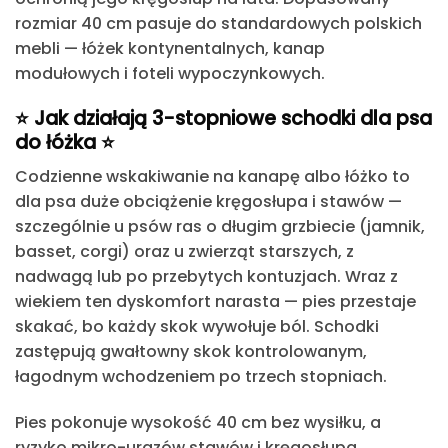
rozmiar 40 cm pasuje do standardowych polskich
mebli — łóżek kontynentalnych, kanap
modułowych i foteli wypoczynkowych.
⭐️
Jak działają 3-stopniowe schodki dla psa
do łóżka
⭐️
Codzienne wskakiwanie na kanapę albo łóżko to
dla psa duże obciążenie kręgosłupa i stawów —
szczególnie u psów ras o długim grzbiecie (jamnik,
basset, corgi) oraz u zwierząt starszych, z
nadwagą lub po przebytych kontuzjach. Wraz z
wiekiem ten dyskomfort narasta — pies przestaje
skakać, bo każdy skok wywołuje ból. Schodki
zastępują gwałtowny skok kontrolowanym,
łagodnym wchodzeniem po trzech stopniach.
Pies pokonuje wysokość 40 cm bez wysiłku, a
ryzyko mikro-urazów stawów i kręgosłupa,