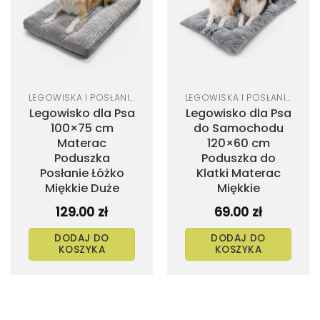
listy
listy
życzeń
życzeń
LEGOWISKA I POSŁANIA DLA PSA
LEGOWISKA I POSŁANIA DLA PSA
Legowisko dla Psa
Legowisko dla Psa
100×75 cm
do Samochodu
Materac
120×60 cm
Poduszka
Poduszka do
Posłanie Łóżko
Klatki Materac
Miękkie Duże
Miękkie
129.00
zł
69.00
zł
DODAJ DO
DODAJ DO
KOSZYKA
KOSZYKA