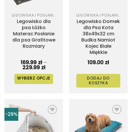
produktu
LEGOWISKA I POSŁANIA DLA PSA
LEGOWISKA I POSŁANIA DLA PSA
Legowisko dla
Legowisko Domek
psa Łóżko
dla Psa Kota
Materac Posłanie
38x49x32 cm
dla psa Grafitowe
Budka Namiot
Rozmiary
Kojec Białe
Miękkie
169.99
zł
–
109.00
zł
Zakres
229.99
zł
cen:
od
WYBIERZ OPCJE
DODAJ DO
169.99 zł
KOSZYKA
do
Ten
229.99 zł
produkt
ma
wiele
-29%
wariantów.
Dodaj
Dodaj
Opcje
do
do
listy
listy
można
życzeń
życzeń