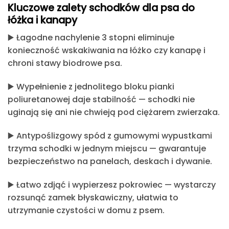
Kluczowe zalety schodków dla psa do
łóżka i kanapy
▶️
Łagodne nachylenie 3 stopni
eliminuje
konieczność wskakiwania na łóżko czy kanapę i
chroni stawy biodrowe psa.
▶️
Wypełnienie z jednolitego bloku pianki
poliuretanowej daje stabilność
— schodki nie
uginają się ani nie chwieją pod ciężarem zwierzaka.
▶️
Antypoślizgowy spód z gumowymi wypustkami
trzyma schodki w jednym miejscu — gwarantuje
bezpieczeństwo na panelach, deskach i dywanie.
▶️
Łatwo zdjąć i wypierzesz pokrowiec
— wystarczy
rozsunąć zamek błyskawiczny, ułatwia to
utrzymanie czystości w domu z psem.