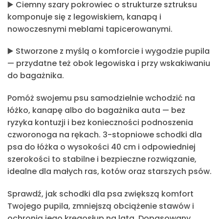
▶️
Ciemny szary pokrowiec o strukturze sztruksu
komponuje się z legowiskiem, kanapą i
nowoczesnymi meblami tapicerowanymi.
▶️
Stworzone z myślą o komforcie i wygodzie pupila
— przydatne też obok legowiska i przy wskakiwaniu
do bagażnika.
Pomóż swojemu psu samodzielnie wchodzić na
łóżko, kanapę albo do bagażnika auta — bez
ryzyka kontuzji i bez konieczności podnoszenia
czworonoga na rękach. 3-stopniowe schodki dla
psa do łóżka o wysokości 40 cm i odpowiedniej
szerokości to stabilne i bezpieczne rozwiązanie,
idealne dla małych ras, kotów oraz starszych psów.
Sprawdź, jak schodki dla psa zwiększą komfort
Twojego pupila, zmniejszą obciążenie stawów i
ochronią jego kręgosłup na lata. Dopasowany