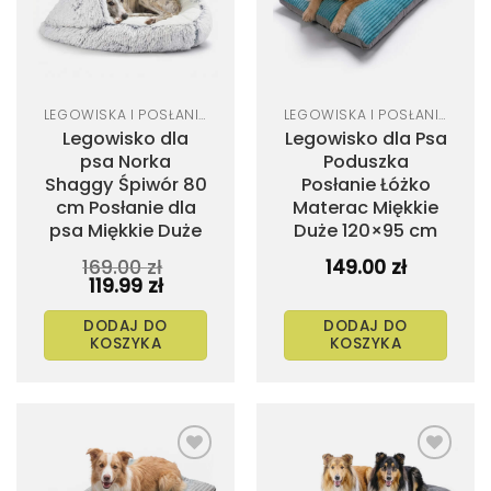
wybrać
na
stronie
produktu
LEGOWISKA I POSŁANIA DLA PSA
LEGOWISKA I POSŁANIA DLA PSA
Legowisko dla
Legowisko dla Psa
psa Norka
Poduszka
Shaggy Śpiwór 80
Posłanie Łóżko
cm Posłanie dla
Materac Miękkie
psa Miękkie Duże
Duże 120×95 cm
169.00
zł
149.00
zł
Pierwotna
Aktualna
119.99
zł
cena
cena
wynosiła:
wynosi:
DODAJ DO
DODAJ DO
169.00 zł.
119.99 zł.
KOSZYKA
KOSZYKA
Dodaj
Dodaj
do
do