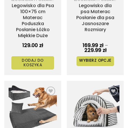
Legowisko dla Psa
Legowisko dla
100×75 cm
psa Materac
Materac
Posłanie dla psa
Poduszka
Jasnoszare
Posłanie Łóżko
Rozmiary
Miękkie Duże
129.00
zł
169.99
zł
–
Zakres
229.99
zł
cen:
od
DODAJ DO
WYBIERZ OPCJE
169.99 zł
KOSZYKA
do
Ten
229.99 zł
produkt
ma
wiele
wariantów.
Dodaj
Dodaj
Opcje
do
do
listy
listy
można
życzeń
życzeń
wybrać
na
stronie