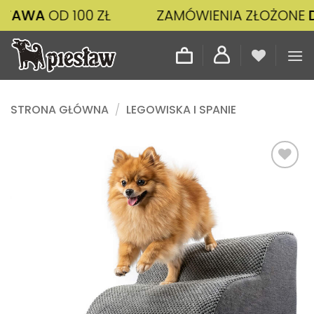
Przewiń
D 100 ZŁ
ZAMÓWIENIA ZŁOŻONE
DO 14:00
do
zawartości
STRONA GŁÓWNA
/
LEGOWISKA I SPANIE
Dodaj
do
listy
życzeń