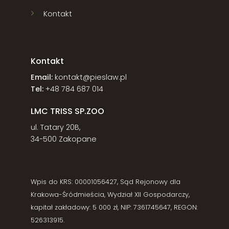
Kontakt
Kontakt
Email:
kontakt@pieslaw.pl
Tel:
+48 784 687 014
LMC TRISS SP.ZOO
ul. Tatary 20B,
34-500 Zakopane
Wpis do KRS: 00001056427, Sąd Rejonowy dla
Krakowa-Śródmieścia, Wydział XII Gospodarczy,
kapitał zakładowy: 5 000 zł, NIP: 7361745647, REGON:
526313915.