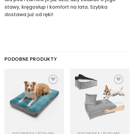
stawy, kręgosłup i komfort na lata. Szybka
dostawa już od ręki!
PODOBNE PRODUKTY
Dodaj
Dodaj
do
do
listy
listy
życzeń
życzeń
LEGOWISKA I POSŁANIA DLA PSA
LEGOWISKA I POSŁANIA DLA PSA