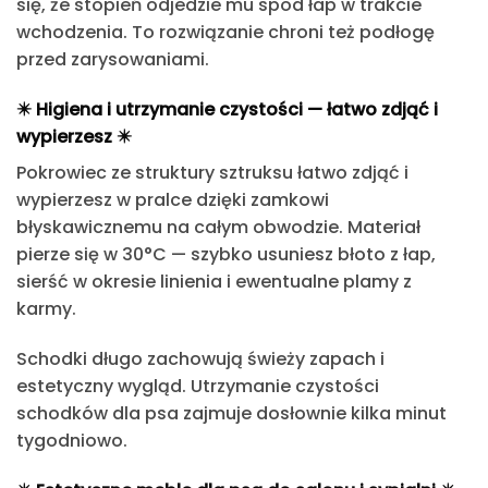
się, że stopień odjedzie mu spod łap w trakcie
wchodzenia. To rozwiązanie chroni też podłogę
przed zarysowaniami.
✴️
Higiena i utrzymanie czystości — łatwo zdjąć i
wypierzesz
✴️
Pokrowiec ze struktury sztruksu łatwo zdjąć i
wypierzesz w pralce
dzięki zamkowi
błyskawicznemu na całym obwodzie.
Materiał
pierze się w 30°C
— szybko usuniesz błoto z łap,
sierść w okresie linienia i ewentualne plamy z
karmy.
Schodki długo zachowują świeży zapach i
estetyczny wygląd.
Utrzymanie czystości
schodków dla psa zajmuje dosłownie kilka minut
tygodniowo.