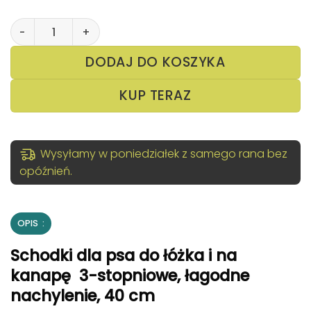
ilość Schodki dla Psa do Wchodzenia do Łóżka 3 Stopni
DODAJ DO KOSZYKA
KUP TERAZ
Wysyłamy w poniedziałek z samego rana bez
opóźnień.
OPIS
Schodki dla psa do łóżka i na
kanapę 3-stopniowe, łagodne
nachylenie, 40 cm