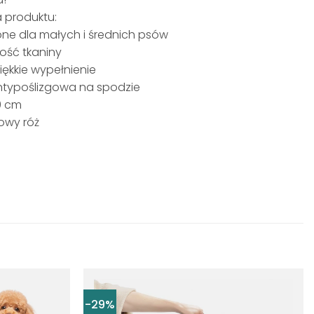
a produktu:
one dla małych i średnich psów
ość tkaniny
iękkie wypełnienie
ntypoślizgowa na spodzie
0 cm
rowy róż
-29%