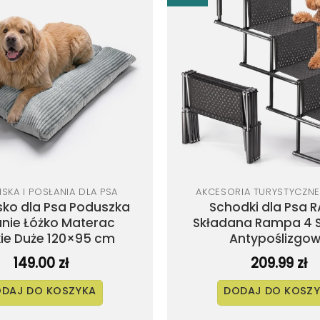
Dodaj
do
listy
życzeń
SKA I POSŁANIA DLA PSA
AKCESORIA TURYSTYCZNE
ko dla Psa Poduszka
Schodki dla Psa R
anie Łóżko Materac
Składana Rampa 4 S
kie Duże 120×95 cm
Antypoślizgo
149.00
zł
209.99
zł
DAJ DO KOSZYKA
DODAJ DO KOSZ