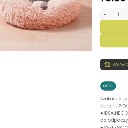
ilość Legowi
Wysyła
OPIS
Szukasz leg
śpiocha? Oto
● IDEALNE D
do odpoczyn
● PRZEZNACZ