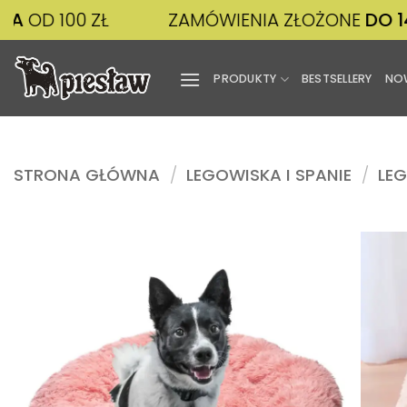
Przewiń
0 ZŁ
ZAMÓWIENIA ZŁOŻONE
DO 14:00
WYS
do
zawartości
PRODUKTY
BESTSELLERY
NO
STRONA GŁÓWNA
/
LEGOWISKA I SPANIE
/
LEG