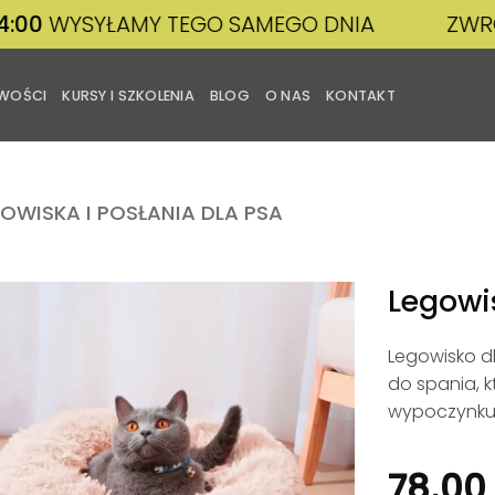
YŁAMY TEGO SAMEGO DNIA
ZWROT DO
30
WOŚCI
KURSY I SZKOLENIA
BLOG
O NAS
KONTAKT
OWISKA I POSŁANIA DLA PSA
Legowi
Legowisko d
Dodaj
do
do spania, k
listy
wypoczynku 
życzeń
78.00