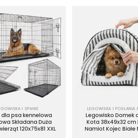
Dodaj
do
listy
życzeń
EGOWISKA I SPANIE
LEGOWISKA I POSŁANIA 
a dla psa kennelowa
Legowisko Domek d
owa Składana Duża
Kota 38x49x32 cm
wierząt 120x75x81 XXL
Namiot Kojec Białe 