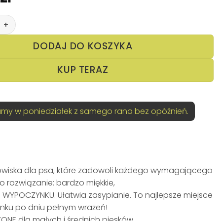
sko dla psa małe 60 cm różowe
DODAJ DO KOSZYKA
KUP TERAZ
my w poniedziałek z samego rana bez opóźnień.
owiska dla psa, które zadowoli każdego wymagającego
 rozwiązanie: bardzo miękkie,
O WYPOCZYNKU. Ułatwia zasypianie. To najlepsze miejsce
ku po dniu pełnym wrażeń!
ONE dla małych i średnich piesków.