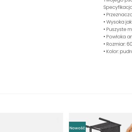
Specyfikacj
• Przeznacz
• Wysoka jak
• Puszyste m
• Powłoka a
• Rozmiar: 6
• Kolor: pud
Nowość