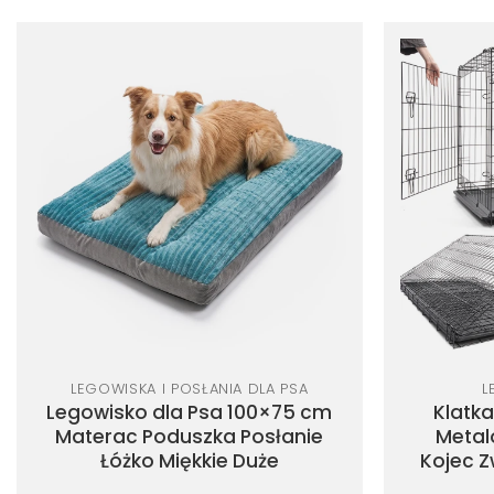
229.99 zł
produkt
ma
wiele
wariantów.
Dodaj
Opcje
do
listy
można
życzeń
wybrać
na
stronie
produktu
LEGOWISKA I POSŁANIA DLA PSA
L
Legowisko dla Psa 100×75 cm
Klatk
Materac Poduszka Posłanie
Metal
Łóżko Miękkie Duże
Kojec Z