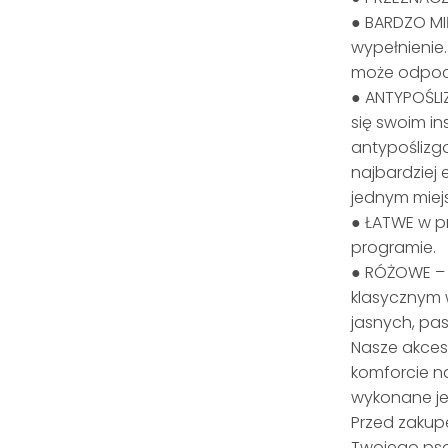
● BARDZO MIĘ
wypełnienie
może odpocz
● ANTYPOŚLI
się swoim in
antypoślizg
najbardziej
jednym miej
● ŁATWE w p
programie.
● RÓŻOWE – 
klasycznym 
jasnych, pa
Nasze akces
komforcie n
wykonane jes
Przed zakup
Twojego ps