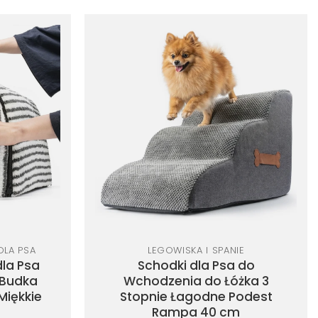
Dodaj
Dodaj
do
do
listy
listy
życzeń
życzeń
DLA PSA
LEGOWISKA I SPANIE
la Psa
Schodki dla Psa do
 Budka
Wchodzenia do Łóżka 3
Miękkie
Stopnie Łagodne Podest
Rampa 40 cm