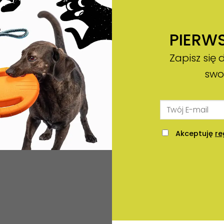
PIERW
Zapisz się 
swo
Akceptuję
re