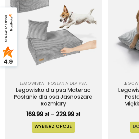
Dodaj
do
listy
życzeń
SPRAWDŹ OPINIE
4.9
LEGOWISKA I POSŁANIA DLA PSA
LEGOWI
Legowisko dla psa Materac
Legowis
Posłanie dla psa Jasnoszare
Posł
Rozmiary
Mięk
Zakres
169.99
zł
–
229.99
zł
cen:
od
WYBIERZ OPCJE
DO
169.99 zł
do
Ten