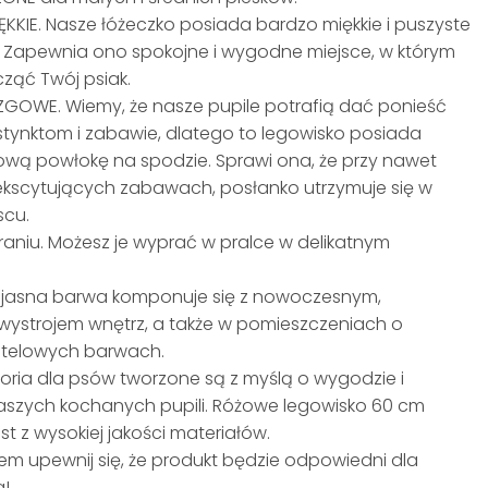
KKIE. Nasze łóżeczko posiada bardzo miękkie i puszyste
. Zapewnia ono spokojne i wygodne miejsce, w którym
ąć Twój psiak.
ZGOWE. Wiemy, że nasze pupile potrafią dać ponieść
stynktom i zabawie, dlatego to legowisko posiada
ową powłokę na spodzie. Sprawi ona, że przy nawet
 ekscytujących zabawach, posłanko utrzymuje się w
scu.
raniu. Możesz je wyprać w pralce w delikatnym
jasna barwa komponuje się z nowoczesnym,
wystrojem wnętrz, a także w pomieszczeniach o
stelowych barwach.
oria dla psów tworzone są z myślą o wygodzie i
aszych kochanych pupili. Różowe legowisko 60 cm
t z wysokiej jakości materiałów.
em upewnij się, że produkt będzie odpowiedni dla
a!