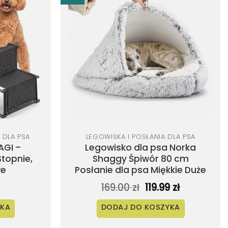
Dodaj
Dodaj
do
do
listy
listy
życzeń
życzeń
 DLA PSA
LEGOWISKA I POSŁANIA DLA PSA
AGI –
Legowisko dla psa Norka
topnie,
Shaggy Śpiwór 80 cm
we
Posłanie dla psa Miękkie Duże
Pierwotna
Aktualna
169.00
zł
119.99
zł
cena
cena
wynosiła:
wynosi:
YKA
DODAJ DO KOSZYKA
169.00 zł.
119.99 zł.