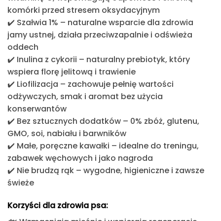
komórki przed stresem oksydacyjnym
✔️
Szałwia 1%
– naturalne wsparcie dla zdrowia
jamy ustnej, działa przeciwzapalnie i odświeża
oddech
✔️
Inulina z cykorii
– naturalny prebiotyk, który
wspiera florę jelitową i trawienie
✔️
Liofilizacja
– zachowuje pełnię wartości
odżywczych, smak i aromat bez użycia
konserwantów
✔️
Bez sztucznych dodatków
– 0% zbóż, glutenu,
GMO, soi, nabiału i barwników
✔️
Małe, poręczne kawałki
– idealne do treningu,
zabawek węchowych i jako nagroda
✔️
Nie brudzą rąk
– wygodne, higieniczne i zawsze
świeże
Korzyści dla zdrowia psa: