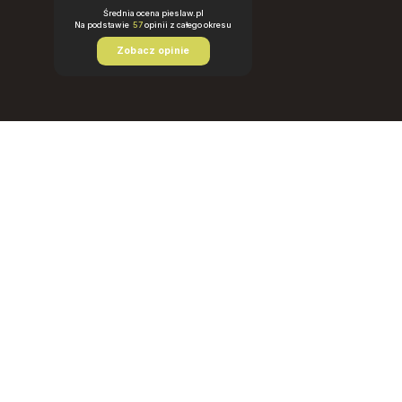
Średnia ocena pieslaw.pl
Na podstawie
57
opinii
z całego okresu
Zobacz opinie