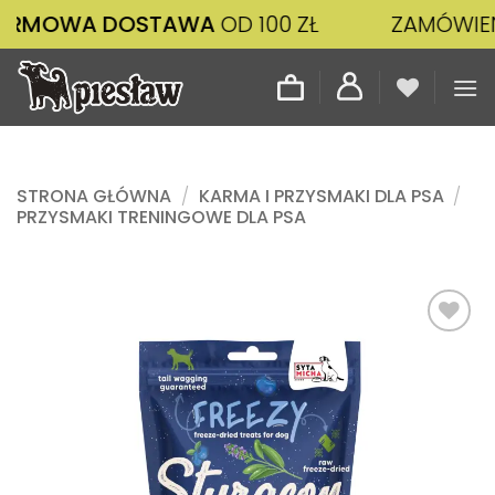
Przewiń
A DOSTAWA
OD 100 ZŁ
ZAMÓWIENIA ZŁO
do
zawartości
STRONA GŁÓWNA
/
KARMA I PRZYSMAKI DLA PSA
/
PRZYSMAKI TRENINGOWE DLA PSA