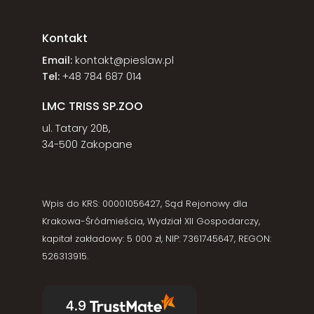
Kontakt
Email:
kontakt@pieslaw.pl
Tel:
+48 784 687 014
LMC TRISS SP.ZOO
ul. Tatary 20B,
34-500 Zakopane
Wpis do KRS: 00001056427, Sąd Rejonowy dla
Krakowa-Śródmieścia, Wydział XII Gospodarczy,
kapitał zakładowy: 5 000 zł, NIP: 7361745647, REGON:
526313915.
4.9