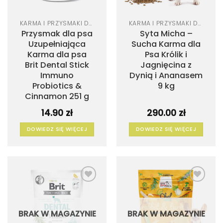
KARMA I PRZYSMAKI DLA PSA
KARMA I PRZYSMAKI DLA PSA
Przysmak dla psa
Syta Micha –
Uzupełniająca
Sucha Karma dla
Karma dla psa
Psa Królik i
Brit Dental Stick
Jagnięcina z
Immuno
Dynią i Ananasem
Probiotics &
9 kg
Cinnamon 251 g
14.90
zł
290.00
zł
DOWIEDZ SIĘ WIĘCEJ
DOWIEDZ SIĘ WIĘCEJ
BRAK W MAGAZYNIE
BRAK W MAGAZYNIE