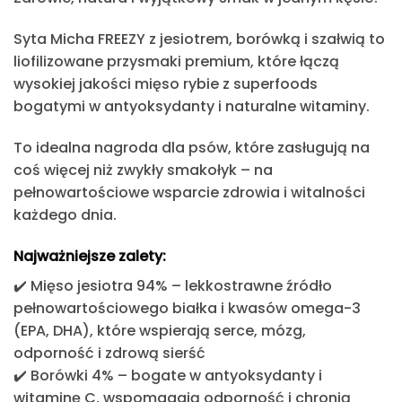
Syta Micha FREEZY
z jesiotrem, borówką i szałwią to
liofilizowane przysmaki premium, które łączą
wysokiej jakości mięso rybie z superfoods
bogatymi w antyoksydanty i naturalne witaminy.
To idealna nagroda dla psów, które zasługują na
coś więcej niż zwykły smakołyk – na
pełnowartościowe wsparcie zdrowia i witalności
każdego dnia.
Najważniejsze zalety:
✔️
Mięso jesiotra 94%
– lekkostrawne źródło
pełnowartościowego białka i kwasów omega-3
(EPA, DHA), które wspierają serce, mózg,
odporność i zdrową sierść
✔️
Borówki 4%
– bogate w antyoksydanty i
witaminę C, wspomagają odporność i chronią