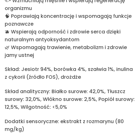
🐟 Wzmacniają mięśnie i wspierają regenerację
organizmu
🧠 Poprawiają koncentrację i wspomagają funkcje
poznawcze
🫐 Wspierają odporność i zdrowie serca dzięki
naturalnym antyoksydantom
🌿 Wspomagają trawienie, metabolizm i zdrowie
jamy ustnej
Skład:
Jesiotr 94%, borówka 4%, szałwia 1%, inulina
z cykorii (źródło FOS), drożdże
Skład analityczny:
Białko surowe: 42,0%, Tłuszcz
surowy: 32,0%, Włókno surowe: 2,5%, Popiół surowy:
12,5%, Wilgotność: <5,0%
Dodatki sensoryczne
: ekstrakt z rozmarynu (80
mg/kg)