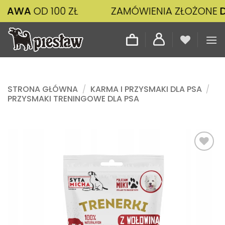
Przewiń
D 100 ZŁ
ZAMÓWIENIA ZŁOŻONE
DO 14:00
do
zawartości
STRONA GŁÓWNA
/
KARMA I PRZYSMAKI DLA PSA
/
PRZYSMAKI TRENINGOWE DLA PSA
Dodaj
do
listy
życzeń