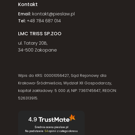
Kontakt
Email:
kontakt@pieslaw.pl
Tel:
+48 784 687 014
LMC TRISS SP.ZOO
ul. Tatary 20B,
34-500 Zakopane
Wpis do KRS: 00001056427, Sąd Rejonowy dla
Krakowa-Śródmieścia, Wydział XII Gospodarczy,
kapitał zakładowy: 5 000 zł, NIP: 7361745647, REGON:
526313915.
4.9
Średnia ocena pieslaw.pl
Na podstawie
54
opinii
z całego okresu