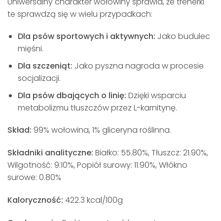
Uniwersalny charakter wołowiny sprawia, że trenerki
te sprawdzą się w wielu przypadkach:
Dla psów sportowych i aktywnych:
Jako budulec
mięśni.
Dla szczeniąt:
Jako pyszna nagroda w procesie
socjalizacji.
Dla psów dbających o linię:
Dzięki wsparciu
metabolizmu tłuszczów przez L-karnitynę.
Skład:
99% wołowina, 1% gliceryna roślinna.
Składniki analityczne:
Białko: 55.80%, Tłuszcz: 21.90%,
Wilgotność: 9.10%, Popiół surowy: 11.90%, Włókno
surowe: 0.80%
Kaloryczność:
422.3 kcal/100g