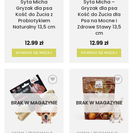
Syta Micha
Syta Micha –
Gryzak dla psa
Gryzak dla psa
Kość do Żucia z
Kość do Żucia dla
Probiotykiem
Psa na Mocne i
Naturalny 13,5 cm
Zdrowe Stawy 13,5
cm
12.99
zł
12.99
zł
DOWIEDZ SIĘ WIĘCEJ
DOWIEDZ SIĘ WIĘCEJ
Dodaj
Dodaj
do
do
listy
listy
życzeń
życzeń
BRAK W MAGAZYNIE
BRAK W MAGAZYNIE