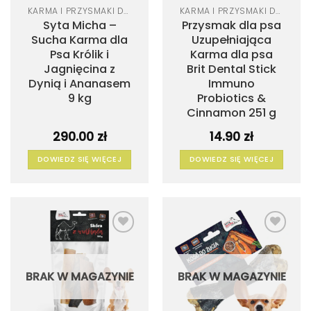
KARMA I PRZYSMAKI DLA PSA
KARMA I PRZYSMAKI DLA PSA
Syta Micha –
Przysmak dla psa
Sucha Karma dla
Uzupełniająca
Psa Królik i
Karma dla psa
Jagnięcina z
Brit Dental Stick
Dynią i Ananasem
Immuno
9 kg
Probiotics &
Cinnamon 251 g
290.00
zł
14.90
zł
DOWIEDZ SIĘ WIĘCEJ
DOWIEDZ SIĘ WIĘCEJ
Dodaj
Dodaj
do
do
listy
listy
życzeń
życzeń
BRAK W MAGAZYNIE
BRAK W MAGAZYNIE