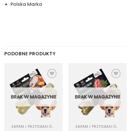
Polska Marka
PODOBNE PRODUKTY
Dodaj
Dodaj
do
do
listy
listy
życzeń
życzeń
BRAK W MAGAZYNIE
BRAK W MAGAZYNIE
KARMA I PRZYSMAKI DLA PSA
KARMA I PRZYSMAKI DLA PSA