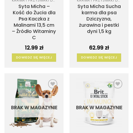
KARMA I PRZYSMAKI DLA PSA
KARMA I PRZYSMAKI DLA PSA
Syta Micha –
Syta Micha Sucha
Kość do Żucia dla
karma dla psa
Psa Kaczka z
Dziczyzna,
Malinami 13,5 cm
żurawina i pestki
– Źródło Witaminy
dyni 1,5 kg
C
12.99
zł
62.99
zł
DOWIEDZ SIĘ WIĘCEJ
DOWIEDZ SIĘ WIĘCEJ
Dodaj
Dodaj
do
do
listy
listy
życzeń
życzeń
BRAK W MAGAZYNIE
BRAK W MAGAZYNIE