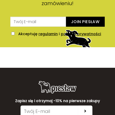
zamówieniu!
JOIN PIESŁAW
Akceptuję
regulamin
i
politykę prywatności
Zapisz się i otrzymaj -10% na pierwsze zakupy
>