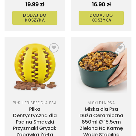
19.99
zł
16.90
zł
DODAJ DO
DODAJ DO
KOSZYKA
KOSZYKA
Dodaj
Dodaj
do
do
listy
listy
życzeń
życzeń
PIŁKI I FRISBEE DLA PSA
MISKI DLA PSA
Piłka
Miska dla Psa
Dentystyczna dla
Duża Ceramiczna
Psa na Smaczki
850ml Ø 15,5cm
Przysmaki Gryzak
Zielona Na Karmę
Zabawka Żółta
Wodę Stabilna