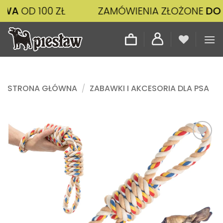
Przewiń
100 ZŁ
ZAMÓWIENIA ZŁOŻONE
DO 14:00
W
do
zawartości
STRONA GŁÓWNA
/
ZABAWKI I AKCESORIA DLA PSA
Dodaj
do
listy
życzeń