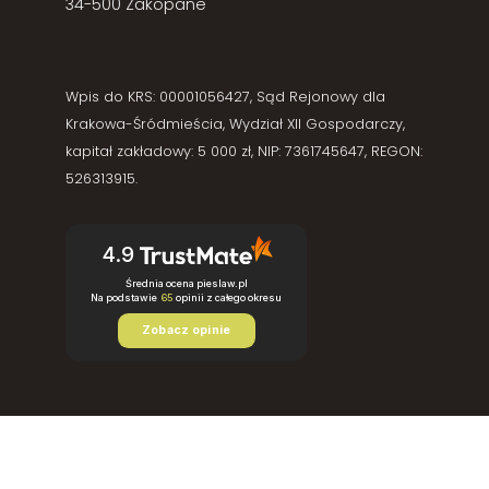
34-500 Zakopane
Wpis do KRS: 00001056427, Sąd Rejonowy dla
Krakowa-Śródmieścia, Wydział XII Gospodarczy,
kapitał zakładowy: 5 000 zł, NIP: 7361745647, REGON:
526313915.
4.9
Średnia ocena pieslaw.pl
Na podstawie
65
opinii
z całego okresu
Zobacz opinie