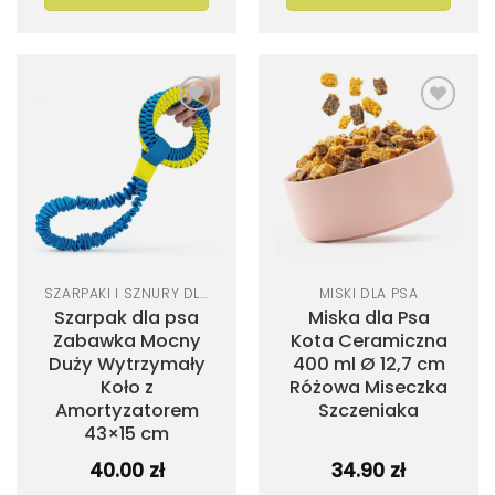
Dodaj
Dodaj
do
do
listy
listy
życzeń
życzeń
SZARPAKI I SZNURY DLA PSA
MISKI DLA PSA
Szarpak dla psa
Miska dla Psa
Zabawka Mocny
Kota Ceramiczna
Duży Wytrzymały
400 ml Ø 12,7 cm
Koło z
Różowa Miseczka
Amortyzatorem
Szczeniaka
43×15 cm
40.00
zł
34.90
zł