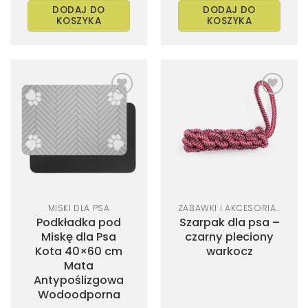
DODAJ DO
DODAJ DO
KOSZYKA
KOSZYKA
Dodaj
Dodaj
do
do
listy
listy
życzeń
życzeń
MISKI DLA PSA
ZABAWKI I AKCESORIA DLA PSA
Podkładka pod
Szarpak dla psa –
Miskę dla Psa
czarny pleciony
Kota 40×60 cm
warkocz
Mata
Antypoślizgowa
Wodoodporna