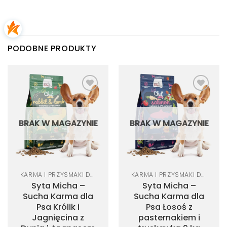
PODOBNE PRODUKTY
Dodaj
Dodaj
do
do
listy
listy
życzeń
życzeń
BRAK W MAGAZYNIE
BRAK W MAGAZYNIE
KARMA I PRZYSMAKI DLA PSA
KARMA I PRZYSMAKI DLA PSA
Syta Micha –
Syta Micha –
Sucha Karma dla
Sucha Karma dla
Psa Królik i
Psa Łosoś z
Jagnięcina z
pasternakiem i