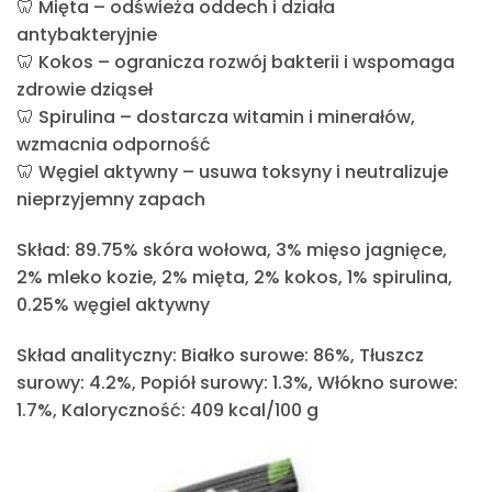
🦷
Mięta
– odświeża oddech i działa
antybakteryjnie
🦷
Kokos
– ogranicza rozwój bakterii i wspomaga
zdrowie dziąseł
🦷
Spirulina
– dostarcza witamin i minerałów,
wzmacnia odporność
🦷
Węgiel aktywny
– usuwa toksyny i neutralizuje
nieprzyjemny zapach
Skład:
89.75% skóra wołowa, 3% mięso jagnięce,
2% mleko kozie, 2% mięta, 2% kokos, 1% spirulina,
0.25% węgiel aktywny
Skład analityczny:
Białko surowe: 86%, Tłuszcz
surowy: 4.2%, Popiół surowy: 1.3%, Włókno surowe:
1.7%, Kaloryczność: 409 kcal/100 g