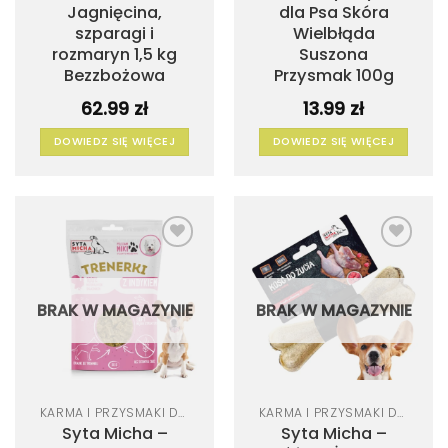
Jagnięcina,
dla Psa Skóra
szparagi i
Wielbłąda
rozmaryn 1,5 kg
Suszona
Bezzbożowa
Przysmak 100g
62.99
zł
13.99
zł
DOWIEDZ SIĘ WIĘCEJ
DOWIEDZ SIĘ WIĘCEJ
Dodaj
Dodaj
do
do
listy
listy
życzeń
życzeń
BRAK W MAGAZYNIE
BRAK W MAGAZYNIE
KARMA I PRZYSMAKI DLA PSA
KARMA I PRZYSMAKI DLA PSA
Syta Micha –
Syta Micha –