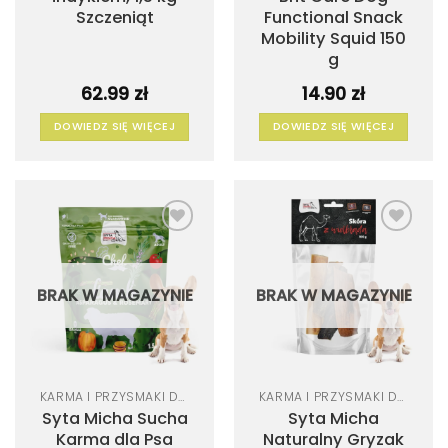
Szczeniąt
Functional Snack
Mobility Squid 150
g
62.99
zł
14.90
zł
DOWIEDZ SIĘ WIĘCEJ
DOWIEDZ SIĘ WIĘCEJ
Dodaj
Dodaj
do
do
listy
listy
życzeń
życzeń
BRAK W MAGAZYNIE
BRAK W MAGAZYNIE
KARMA I PRZYSMAKI DLA PSA
KARMA I PRZYSMAKI DLA PSA
Syta Micha Sucha
Syta Micha
Karma dla Psa
Naturalny Gryzak