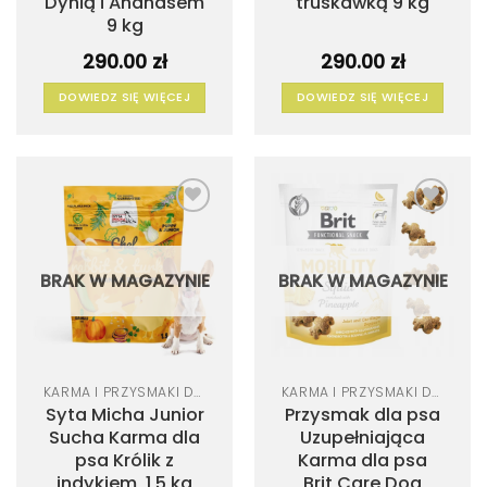
Dynią i Ananasem
truskawką 9 kg
9 kg
290.00
zł
290.00
zł
DOWIEDZ SIĘ WIĘCEJ
DOWIEDZ SIĘ WIĘCEJ
Dodaj
Dodaj
do
do
listy
listy
życzeń
życzeń
BRAK W MAGAZYNIE
BRAK W MAGAZYNIE
KARMA I PRZYSMAKI DLA PSA
KARMA I PRZYSMAKI DLA PSA
Syta Micha Junior
Przysmak dla psa
Sucha Karma dla
Uzupełniająca
psa Królik z
Karma dla psa
indykiem, 1,5 kg
Brit Care Dog