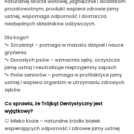
naturalnej skórze wołowej, jagnięcinie i dodatkom
prozdrowotnym
, produkt wspiera
zdrowie jamy
ustnej, wspomaga odporność i dostarcza
niezbędnych składników odżywczych
.
Dla kogo?
🐾
Szczeniąt
– pomaga w masażu dziąseł i nauce
gryzienia
🐾
Dorosłych psów
– wzmacnia zęby, oczyszcza
jamę ustną i neutralizuje nieprzyjemny zapach
🐾
Psów seniorów
– pomaga w profilaktyce jamy
ustnej i wspiera organizm w utrzymaniu zdrowych
zębów
Co sprawia, że Trójkąt Dentystyczny jest
wyjątkowy?
🦷
Mleko kozie
– naturalne źródło białek
wspierających odporność i zdrowie jamy ustnej