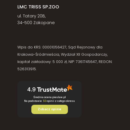
LMC TRISS SP.ZOO
ul. Tatary 20B,
34-500 Zakopane
Wpis do KRS: 00001056427, Sąd Rejonowy dla
Krakowa-Śródmieścia, Wydział XII Gospodarczy,
kapitał zakładowy: 5 000 zł, NIP: 7361745647, REGON:
526313915.
4.9
Średnia ocena pieslaw.pl
Na podstawie
50
opinii
z całego okresu
Zobacz opinie