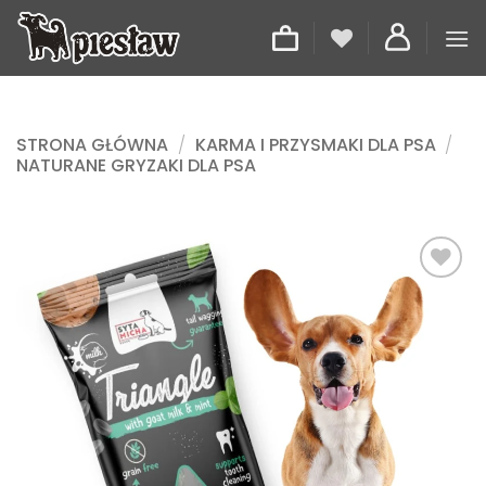
Przewiń
do
zawartości
STRONA GŁÓWNA
/
KARMA I PRZYSMAKI DLA PSA
/
NATURANE GRYZAKI DLA PSA
Dodaj
do
listy
życzeń