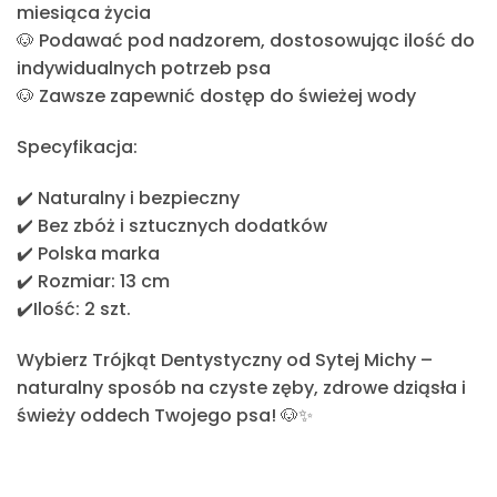
miesiąca życia
🐶 Podawać pod nadzorem, dostosowując ilość do
indywidualnych potrzeb psa
🐶 Zawsze zapewnić
dostęp do świeżej wody
Specyfikacja:
✔️
Naturalny i bezpieczny
✔️
Bez zbóż i sztucznych dodatków
✔️
Polska marka
✔️
Rozmiar: 13 cm
✔️
Ilość: 2 szt.
Wybierz
Trójkąt Dentystyczny od Sytej Michy
–
naturalny sposób na
czyste zęby, zdrowe dziąsła i
świeży oddech Twojego psa
! 🐶✨