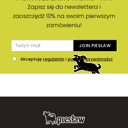
Zapisz się do newslettera i
zaoszczędź 10% na swoim pierwszym
zamówieniu!
JOIN PIESŁAW
Akceptuję
regulamin
i
politykę prywatności