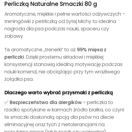
Perliczką Naturalne Smaczki 80 g
Aromatyczne, miękkie i pełne wartości odżywczych –
treningówki z petrliczką od Sytej Michy to idealna
nagroda dla psa podczas nauki, spaceru czy
zabawy.
Te aromatyczne „trenerki” to aż
99% mięsa z
perliczki
. Dzięki prostemu składowi i miękkiej
konsystencji stanowią idealną motywację podczas
nauki komend, nie obciążając przy tym wrażliwego
żołądka psa.
Dlaczego warto wybrać przysmaki z perliczką
✅ Bezpieczeństwo dla alergików
– perliczka to
rzadko spotykane w karmach źródło białka, co czyni
te smaczki doskonałą opcją dla psów na diecie
eliminacyjnej oraz tych z nietolerancjami na
popularne mięsa (jak kurczak czy wołowina).